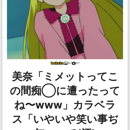
KIT
KIT
美奈「ミメットってこ
の間痴◯に遭ったって
ね〜www」カラベラ
ス「いやいや笑い事ぢ