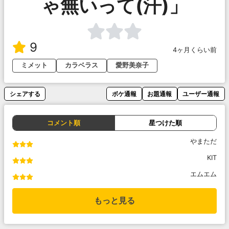
ゃ無いって(汗)」
9
4ヶ月くらい前
ミメット
カラベラス
愛野美奈子
シェアする
ボケ通報
お題通報
ユーザー通報
コメント順
星つけた順
やまただ
KIT
エムエム
もっと見る