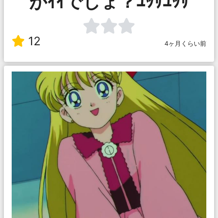
がｲｲでしょ？ﾕｯｻﾕｯｻ
12
4ヶ月くらい前