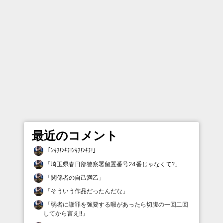
最近のコメント
「
ﾝｷﾁ!ﾝｷﾁ!ﾝｷﾁ!ﾝｷﾁ!
」
「
埼玉県春日部警察署留置番号24番じゃなくて?
」
「
関係者の自己満乙
」
「
そういう作品だったんだな
」
「
弱者に謝罪を強要する暇があったら切腹の一回二回
してから言え!!
」