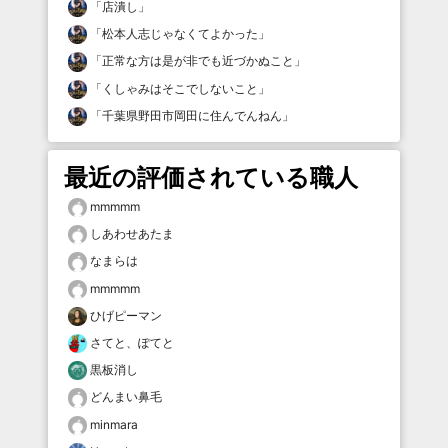
「
店潰し
」
「
松本人志じゃなくてよかった
」
「
正常な方は是が非でも近づかぬこと
」
「
くしゃみはそこでしないこと
」
「
千葉県野田市岡田に住んでんねん
」
最近の評価されている職人
mmmmm
しあわせあたま
なまらは
mmmmm
ひげピーマン
さてと、ぽてと
黒板消し
どんまい鼻毛
minmara