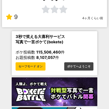
9
4ヶ月くらい前
3秒で笑える大喜利サービス
写真で一言ボケて(bokete)
ボケ投稿数
115,506,460
件
お題投稿数
8,107,057
件
セーフモード オン
ボケてへようこそ