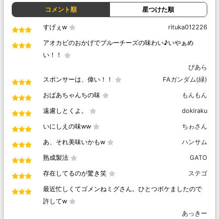
コメント順
星つけた順
すげぇw
rituka012226
アオカビのおかげでブルーチーズの味わい♪いやぁめ
い！！
ぴあら
スポンサーは、偉い！！
FAガンダム(緑)
おばあちゃんちの味
もんもん
遠慮しとくよ。
dokiraku
いにしえの味ww
ちゎさん
あ、それ美味いかもw
ハンサム
熟成製法
GATO
存在してるのが驚き笑
ステゴ
最近忙しくてゴメンねミグさん。ひとつボケましたので
許してw
あっきー