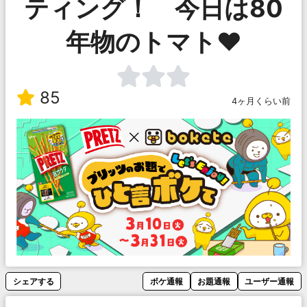
ティング！ 今日は80
年物のトマト♥️
85
4ヶ月くらい前
シェアする
ボケ通報
お題通報
ユーザー通報