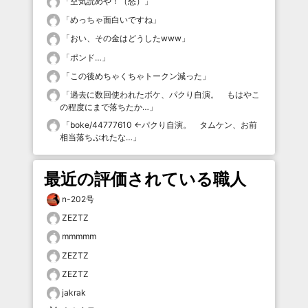
「
空気読めや！（怒）
」
「
めっちゃ面白いですね
」
「
おい、その金はどうしたwww
」
「
ポンド…
」
「
この後めちゃくちゃトークン減った
」
「
過去に数回使われたボケ、パクり自演。 もはやこ
の程度にまで落ちたか…
」
「
boke/44777610 ←パクり自演。 タムケン、お前
相当落ちぶれたな…
」
最近の評価されている職人
n-202号
ZEZTZ
mmmmm
ZEZTZ
ZEZTZ
jakrak