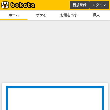
新規登録
ログイン
ホーム
ボケる
お題を出す
職人