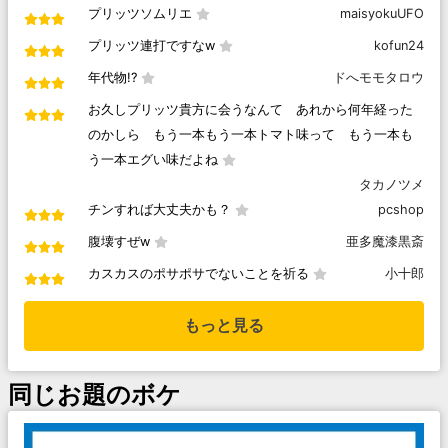
プリッツソムリエ
maisyokuUFO
プリッツ連打ですなw
kofun24
年代物!?
ドへモモタロウ
お久しプリッツ貴方に会うなんて あれから何年経った
のかしら もう一本もう一本トマト味って もう一本も
う一本エグい味だよね
タカノツメ
チンすれば大丈夫かも？
pcshop
腹壊すぜw
亜多魔漆黒斎
カスカスのポサポサでないことを祈る
小十郎
もっと見る
同じお題のボケ