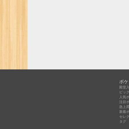
ボケ
殿堂
ピッ
人気
注目
急上
新着
セレ
タグ