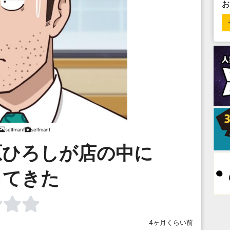
selfmanf
selfmanf
原ひろしが店の中に
ってきた
4ヶ月くらい前