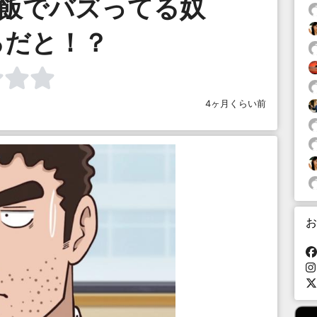
人飯でバズってる奴
るだと！？
4ヶ月くらい前
お