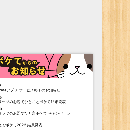
5
oketeアプリ サービス終了のお知らせ
15
リッツのお題でひとことボケて結果発表
10
リッツのお題でひと言ボケて キャンペーン
9
支でボケて2026 結果発表