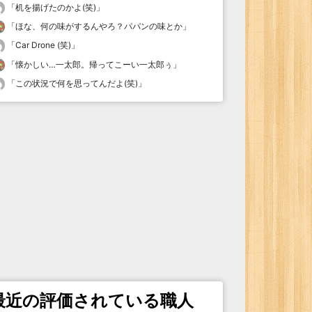
「
机を揚げたのかよ(笑)
」
「
ほな、何の味がするんやろ？パパンの味とか
」
「
Car Drone (笑)
」
「
懐かしい…一太郎。帰ってこーい一太郎ぅ
」
「
この状況で何を思ってんだよ(笑)
」
最近の評価されている職人