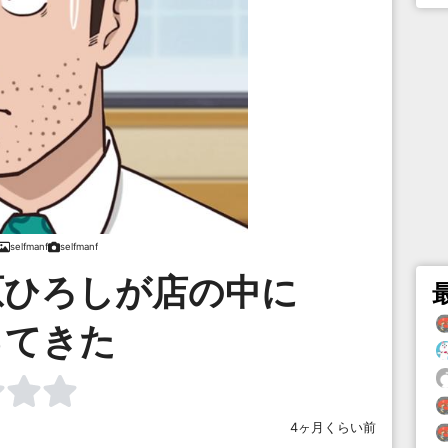
selfmanf
selfmanf
原ひろしが店の中に
ってきた
4ヶ月くらい前