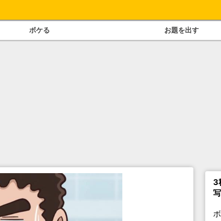
ボケる
お題を出す
3
写