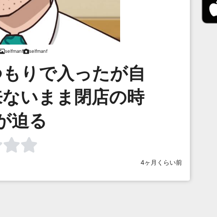
selfmanf
selfmanf
つもりで入ったが自
来ないまま閉店の時
が迫る
4ヶ月くらい前