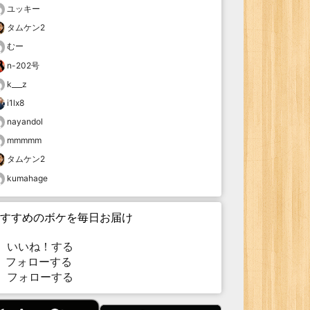
ユッキー
タムケン2
むー
n-202号
k___z
i1lx8
nayandol
mmmmm
タムケン2
kumahage
すすめのボケを毎日お届け
いいね！する
フォローする
フォローする