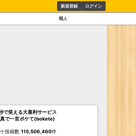
新規登録
ログイン
職人
秒で笑える大喜利サービス
真で一言ボケて(bokete)
ボケ投稿数
115,506,460
件