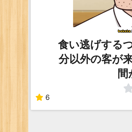
食い逃げする
分以外の客が
間
6