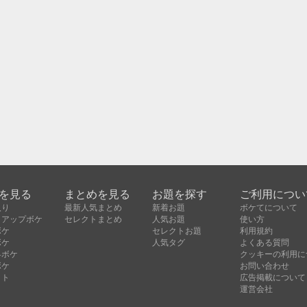
を見る
まとめを見る
お題を探す
ご利用につい
入り
最新人気まとめ
新着お題
ボケてについて
クアップボケ
セレクトまとめ
人気お題
使い方
ボケ
セレクトお題
利用規約
ボケ
人気タグ
よくある質問
昇ボケ
クッキーの利用に
ボケ
お問い合わせ
クト
広告掲載について
運営会社