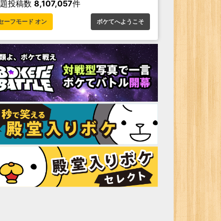
お題投稿数
8,107,057
件
セーフモード オン
ボケてへようこそ