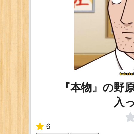
『本物』の野
入
6