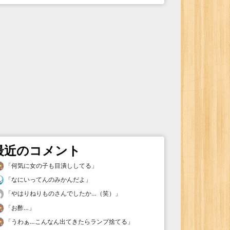
最近のコメント
「
何気に女の子も目潰ししてる
」
「
なにいってんのみかんだよ
」
「
やはりねりものさんでしたか…（笑）
」
「
お酢…
」
「
うわぁ…こんなん出てきたらランプ捨てる
」