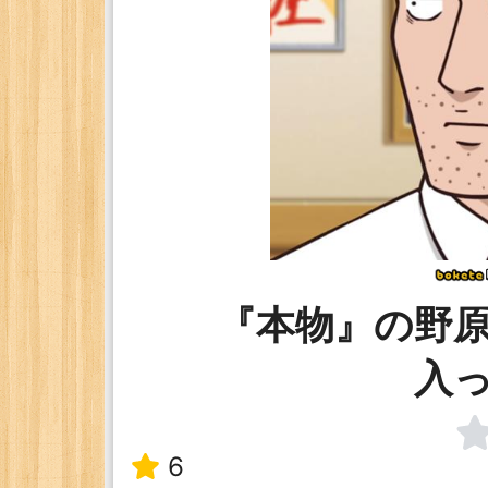
『本物』の野
入
6