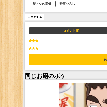
昼メシの流儀
野原ひろし
シェアする
コメント順
も
同じお題のボケ