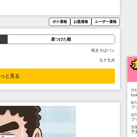
ボケ通報
お題通報
ユーザー通報
星つけた順
焼きそばパン
九十九光
っと見る
7/1
b
6/
プ
3/
プ
3/
干