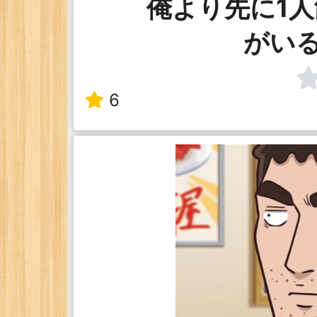
俺より先に1
がい
6