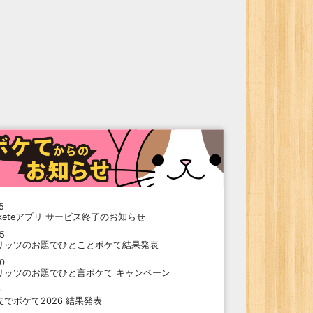
5
oketeアプリ サービス終了のお知らせ
15
リッツのお題でひとことボケて結果発表
10
リッツのお題でひと言ボケて キャンペーン
9
支でボケて2026 結果発表