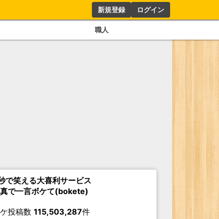
新規登録
ログイン
職人
秒で笑える大喜利サービス
真で一言ボケて(bokete)
ボケ投稿数
115,503,287
件