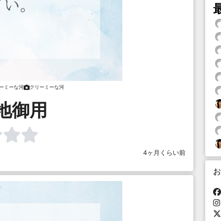
ーミーな河
クリーミーな河
地御用
4ヶ月くらい前
お