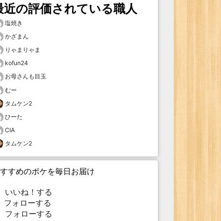
最近の評価されている職人
塩焼き
かざまん
りゃまりゃま
kofun24
お母さんも目玉
むー
タムケン2
ひーた
CIA
タムケン2
すすめのボケを毎日お届け
いいね！する
フォローする
フォローする