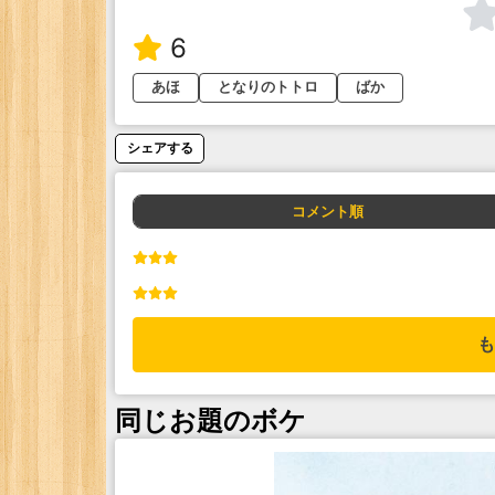
6
あほ
となりのトトロ
ばか
シェアする
コメント順
も
同じお題のボケ