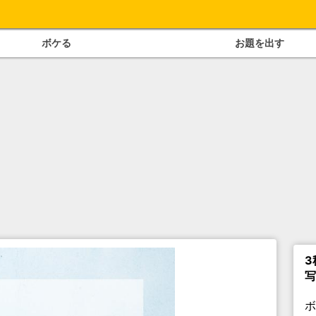
ボケる
お題を出す
3
写