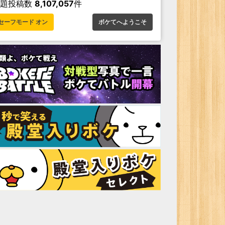
お題投稿数
8,107,057
件
セーフモード オン
ボケてへようこそ