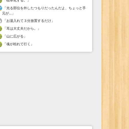
「
標本化する。
」
「
光る部位を外したつもりだったんだよ、ちょっと手
元が…
」
「
お湯入れて３分放置するだけ
」
「
耳は大丈夫だから。
」
「
山に広がる
」
「
魂が枯れて行く
」