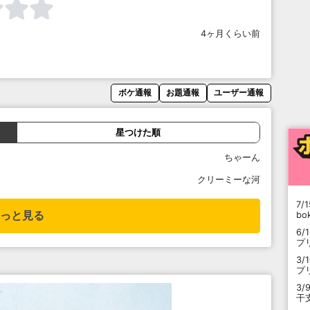
4ヶ月くらい前
ボケ通報
お題通報
ユーザー通報
星つけた順
ちゃーん
クリーミーな河
7/1
っと見る
b
6/
プ
3/
プ
3/
干