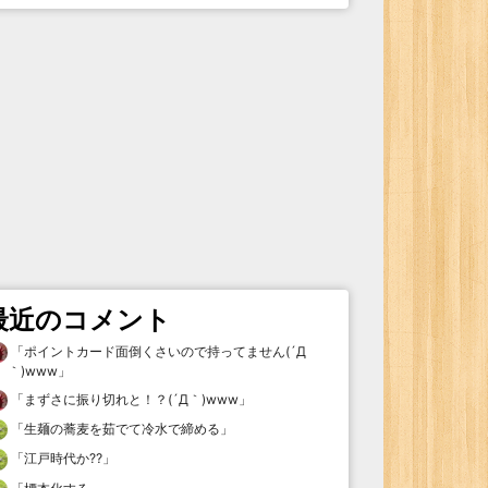
最近のコメント
「
ポイントカード面倒くさいので持ってません(´Д
｀)www
」
「
まずさに振り切れと！？(´Д｀)www
」
「
生麺の蕎麦を茹でて冷水で締める
」
「
江戸時代か⁇
」