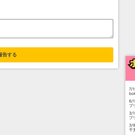
報告する
7/1
b
6/
プ
3/
プ
3/
干