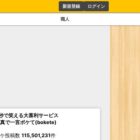
新規登録
ログイン
職人
秒で笑える大喜利サービス
真で一言ボケて(bokete)
ボケ投稿数
115,501,231
件