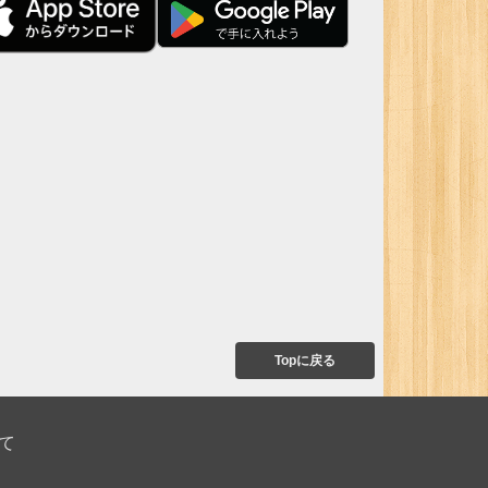
Topに戻る
て