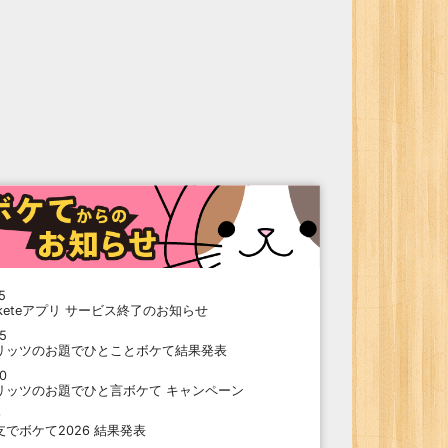
5
oketeアプリ サービス終了のお知らせ
15
リッツのお題でひとことボケて結果発表
10
リッツのお題でひと言ボケて キャンペーン
9
支でボケて2026 結果発表