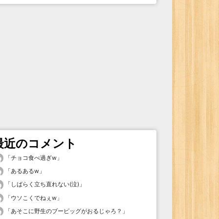
最近のコメント
「
チョコ食べ過ぎw
」
「
あるあるw
」
「
しばらく立ち直れない(泣)
」
「
ウソこくでねぇw
」
「
あそこに野生のブーピッグがおるじゃろ？
」