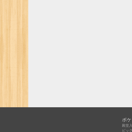
ボケ
殿堂
ピッ