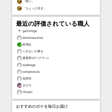
「
怖い
」
「
ちょっと好き
」
最近の評価されている職人
gaizinhige
bananaazarasi
鈴美紅
くれないか豚を
暴愚男(ボーグマン)
wjdatagp
satopeanuts
花和尚
まひろ
Hiroaki
おすすめのボケを毎日お届け