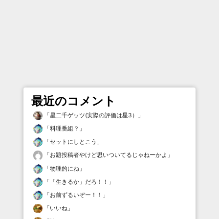
最近のコメント
「
星二千ゲッツ(実際の評価は星3）
」
「
料理番組？
」
「
セットにしとこう
」
「
お題投稿者やけど思いついてるじゃねーかよ
」
「
物理的にね
」
「
「生きるか」だろ！！
」
「
お前ずるいぞー！！
」
「
いいね
」