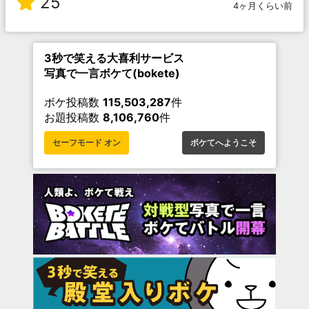
25
4ヶ月くらい前
3秒で笑える大喜利サービス
写真で一言ボケて(bokete)
ボケ投稿数
115,503,287
件
お題投稿数
8,106,760
件
セーフモード オン
ボケてへようこそ