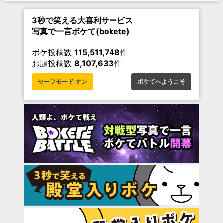
3秒で笑える大喜利サービス
写真で一言ボケて(bokete)
ボケ投稿数
115,511,748
件
お題投稿数
8,107,633
件
セーフモード オン
ボケてへようこそ