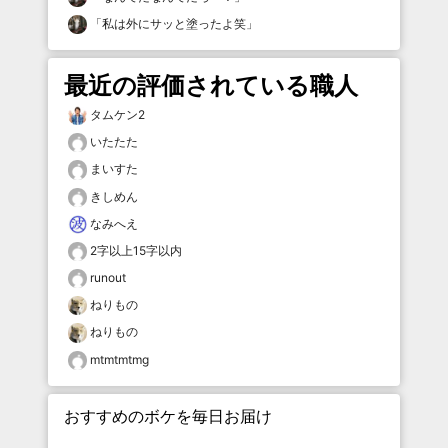
「
私は外にサッと塗ったよ笑
」
最近の評価されている職人
タムケン2
いたたた
まいすた
きしめん
なみへえ
2字以上15字以内
runout
ねりもの
ねりもの
mtmtmtmg
おすすめのボケを毎日お届け