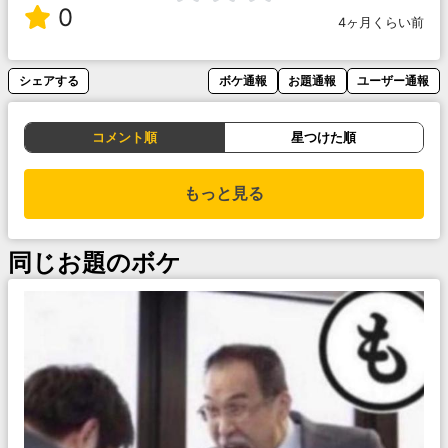
0
4ヶ月くらい前
シェアする
ボケ通報
お題通報
ユーザー通報
コメント順
星つけた順
もっと見る
同じお題のボケ