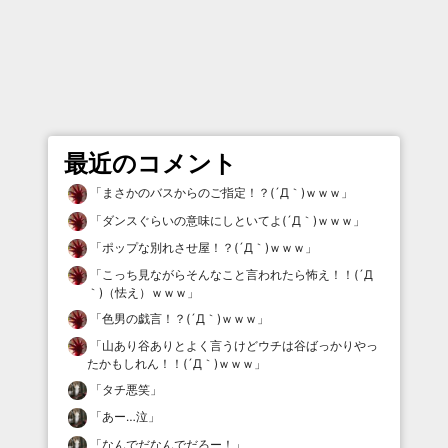
最近のコメント
「
まさかのバスからのご指定！？(´Д｀)ｗｗｗ
」
「
ダンスぐらいの意味にしといてよ(´Д｀)ｗｗｗ
」
「
ポップな別れさせ屋！？(´Д｀)ｗｗｗ
」
「
こっち見ながらそんなこと言われたら怖え！！(´Д
｀)（怯え）ｗｗｗ
」
「
色男の戯言！？(´Д｀)ｗｗｗ
」
「
山あり谷ありとよく言うけどウチは谷ばっかりやっ
たかもしれん！！(´Д｀)ｗｗｗ
」
「
タチ悪笑
」
「
あー…泣
」
「
なんでだなんでだろー！
」