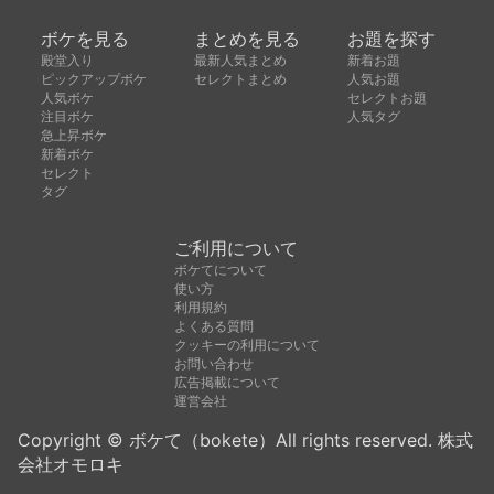
ボケを見る
まとめを見る
お題を探す
殿堂入り
最新人気まとめ
新着お題
ピックアップボケ
セレクトまとめ
人気お題
人気ボケ
セレクトお題
注目ボケ
人気タグ
急上昇ボケ
新着ボケ
セレクト
タグ
ご利用について
ボケてについて
使い方
利用規約
よくある質問
クッキーの利用について
お問い合わせ
広告掲載について
運営会社
Copyright © ボケて（bokete）All rights reserved. 株式
会社オモロキ