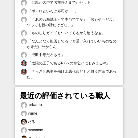
「
母親が大声で名前呼ぶまでがセット
」
「
ポアロといろは寿司が……
」
「
「あのぉ海賊王って本当ですか」「おぉそうだよ。
つっても昔の話だけどな」
」
「
ものしりガイドもついてくるから迷うなぁ
」
「
なんとなく拒否してるけど受け入れていいものなの
か未だに分からん
」
「
成敗中毒だろもう
」
「
太陽の王子であるRXへの命乞いにもみえるw
」
「
さっさと悪事を働けよ悪代官どもと思う吉宗であっ
た
」
最近の評価されている職人
jprkanto
yume
だる
mmmmm