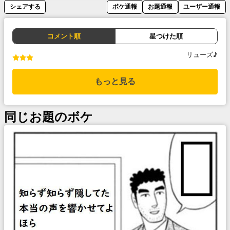
シェアする
ボケ通報
お題通報
ユーザー通報
コメント順
星つけた順
リューズ♪
もっと見る
同じお題のボケ