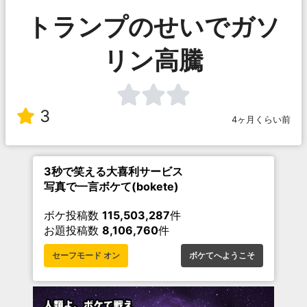
トランプのせいでガソ
リン高騰
3
4ヶ月くらい前
3秒で笑える大喜利サービス
写真で一言ボケて(bokete)
ボケ投稿数
115,503,287
件
お題投稿数
8,106,760
件
セーフモード オン
ボケてへようこそ