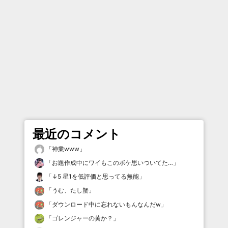
最近のコメント
「
神業www
」
「
お題作成中にワイもこのボケ思いついてた…
」
「
↓5 星1を低評価と思ってる無能
」
「
うむ、たし蟹
」
「
ダウンロード中に忘れないもんなんだw
」
「
ゴレンジャーの黄か？
」