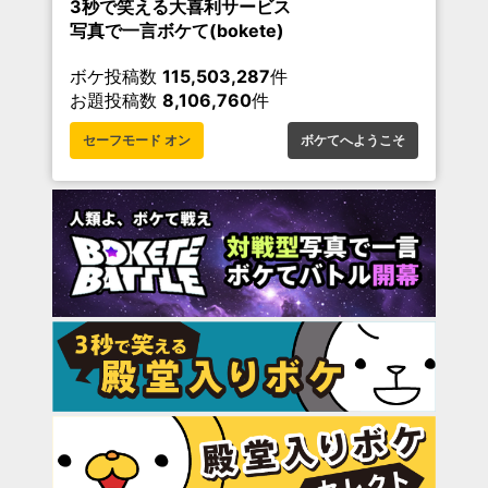
3秒で笑える大喜利サービス
写真で一言ボケて(bokete)
ボケ投稿数
115,503,287
件
お題投稿数
8,106,760
件
セーフモード オン
ボケてへようこそ