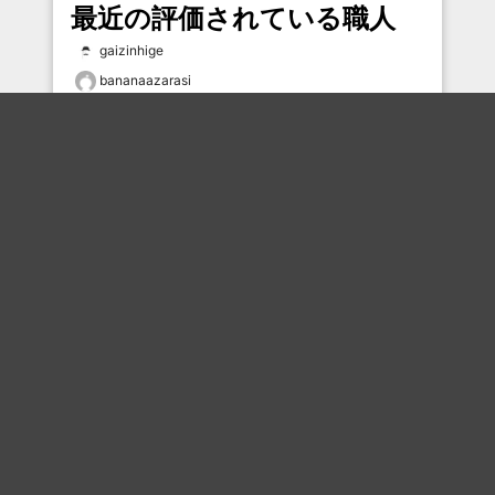
最近の評価されている職人
gaizinhige
bananaazarasi
鈴美紅
くれないか豚を
暴愚男(ボーグマン)
wjdatagp
satopeanuts
花和尚
まひろ
Hiroaki
おすすめのボケを毎日お届け
いいね！する
フォローする
フォローする