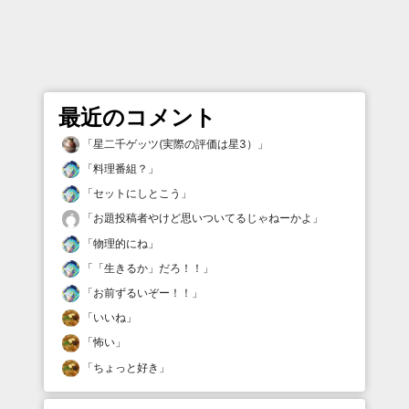
最近のコメント
「
星二千ゲッツ(実際の評価は星3）
」
「
料理番組？
」
「
セットにしとこう
」
「
お題投稿者やけど思いついてるじゃねーかよ
」
「
物理的にね
」
「
「生きるか」だろ！！
」
「
お前ずるいぞー！！
」
「
いいね
」
「
怖い
」
「
ちょっと好き
」