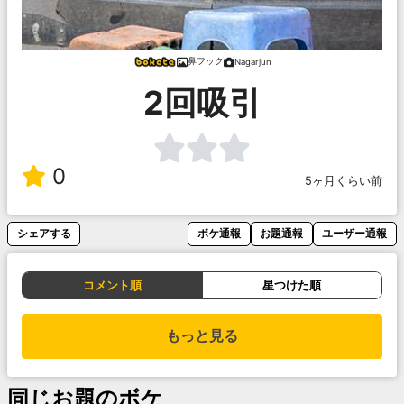
鼻フック
Nagarjun
2回吸引
0
5ヶ月くらい前
シェアする
ボケ通報
お題通報
ユーザー通報
コメント順
星つけた順
もっと見る
同じお題のボケ