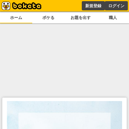
新規登録
ログイン
ホーム
ボケる
お題を出す
職人