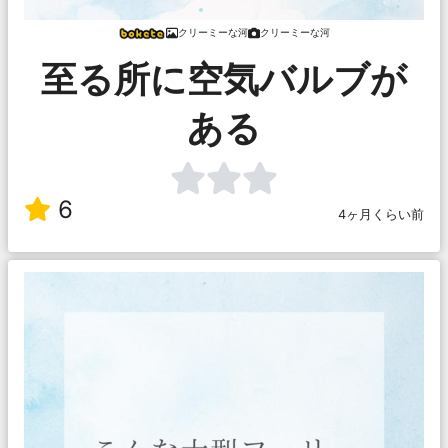
クリーミーな河
クリーミーな河
至る所に空気バルブが
ある
6
4ヶ月くらい前