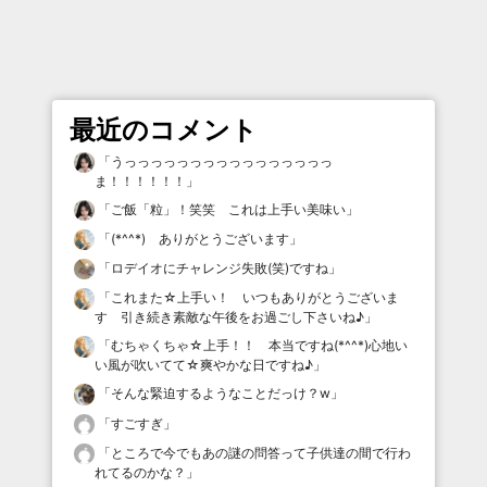
最近のコメント
「
うっっっっっっっっっっっっっっっっ
ま！！！！！！
」
「
ご飯「粒」！笑笑 これは上手い美味い
」
「
(*^^*) ありがとうございます
」
「
ロデイオにチャレンジ失敗(笑)ですね
」
「
これまた☆上手い！ いつもありがとうございま
す 引き続き素敵な午後をお過ごし下さいね♪
」
「
むちゃくちゃ☆上手！！ 本当ですね(*^^*)心地い
い風が吹いてて☆爽やかな日ですね♪
」
「
そんな緊迫するようなことだっけ？w
」
「
すごすぎ
」
「
ところで今でもあの謎の問答って子供達の間で行わ
れてるのかな？
」