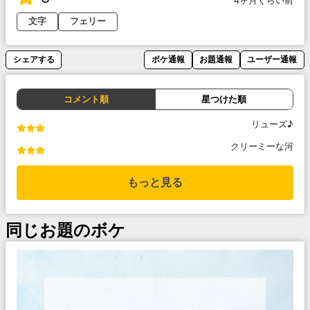
4ヶ月くらい前
文字
フェリー
シェアする
ボケ通報
お題通報
ユーザー通報
コメント順
星つけた順
リューズ♪
クリーミーな河
もっと見る
同じお題のボケ