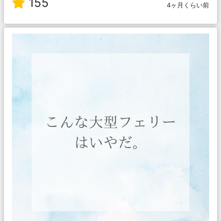
155
4ヶ月くらい前