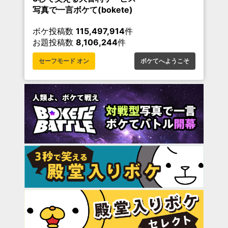
写真で一言ボケて(bokete)
ボケ投稿数
115,497,914
件
お題投稿数
8,106,244
件
セーフモード オン
ボケてへようこそ