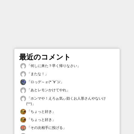
最近のコメント
「
何しに来た？早く帰りなさい
」
「
またな！
」
「
ロっデ～ォ(*´∀`)ﾉ
」
「
あとレモンかけてやれ
」
「
ホンマや！えろぉ気ぃ効くお人形さんやないけ
(^^)
」
「
ちょっと好き
」
「
ちょっと好き
」
「
その次相手に投げる
」