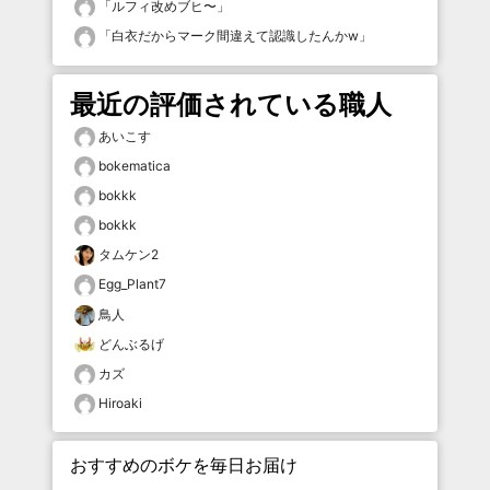
「
ルフィ改めブヒ〜
」
「
白衣だからマーク間違えて認識したんかw
」
最近の評価されている職人
あいこす
bokematica
bokkk
bokkk
タムケン2
Egg_Plant7
鳥人
どんぶるげ
カズ
Hiroaki
おすすめのボケを毎日お届け