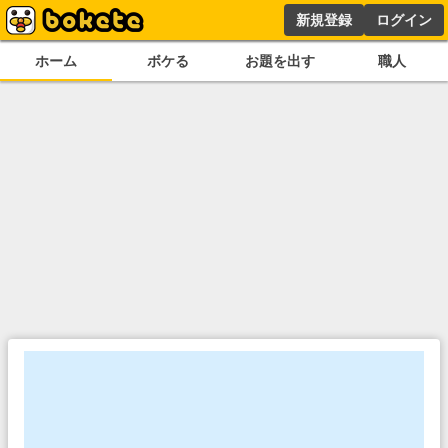
新規登録
ログイン
ホーム
ボケる
お題を出す
職人