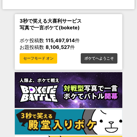
3秒で笑える大喜利サービス
写真で一言ボケて(bokete)
ボケ投稿数
115,497,914
件
お題投稿数
8,106,527
件
セーフモード オン
ボケてへようこそ