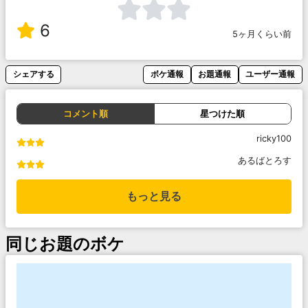
6
5ヶ月くらい前
シェアする
ボケ通報
お題通報
ユーザー通報
コメント順
星つけた順
ricky100
あるばとろす
もっと見る
同じお題のボケ