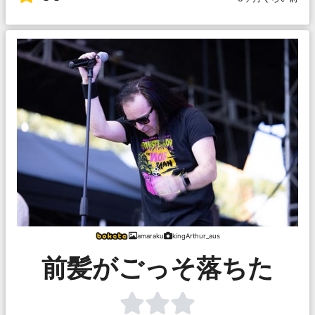
amaraku
kingArthur_aus
前髪がごっそ落ちた