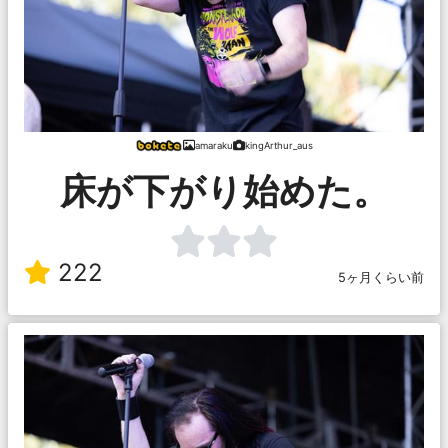
amaraku
kingArthur_aus
床が下がり始めた。
222
5ヶ月くらい前