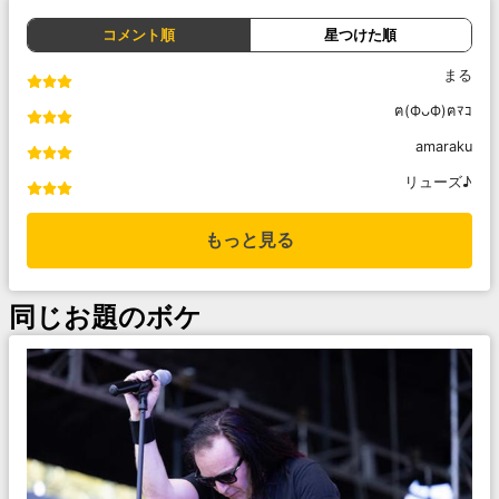
コメント順
星つけた順
まる
ฅ(ФᴗФ)ฅﾏｺ
amaraku
リューズ♪
もっと見る
同じお題のボケ