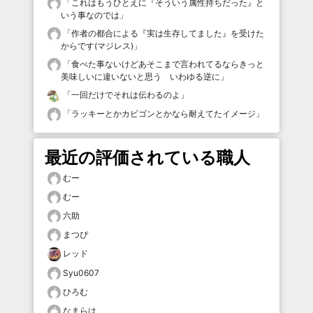
「
これはもうひとえに『そういう属性持ちだった』と
いう事なのでは
」
「
作者の都合による『実は生存してました』を受けた
からです(マジレス)
」
「
食べた事ないけどあそこまで言われてるならきっと
美味しいに違いないと思う いわゆる逆に
」
「
一回だけでそれは伝わるのよ
」
「
ラッキーとかカビゴンとかなら耐えてたイメージ
」
最近の評価されている職人
むー
むー
六助
まつぴ
レッド
Syu0607
ひろむ
なまらは