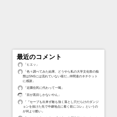
最近のコメント
「
ヒエッ
」
「
色々調べてみた結果、どうやら私の大学文化祭の痴
態はSNSには流れていない様だ…仲間達のネチケット
に感謝
」
「
近隣住民に代わって一喝
」
「
目が黒目しかないやん
」
「
『セーブも出来ず敵も強く落とし穴だらけのダンジ
ョンを抜けた先で中継地点に着く前にコレ』というの
が何より酷い
」