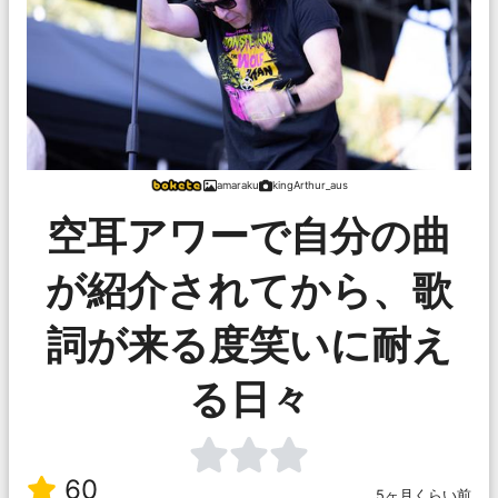
amaraku
kingArthur_aus
空耳アワーで自分の曲
が紹介されてから、歌
詞が来る度笑いに耐え
る日々
60
5ヶ月くらい前