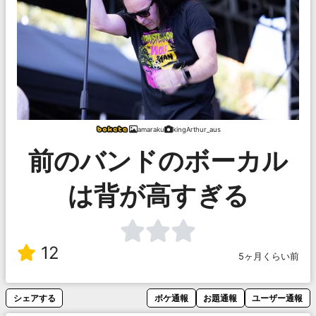
amaraku
kingArthur_aus
前のバンドのボーカル
は背が高すぎる
12
5ヶ月くらい前
シェアする
ボケ通報
お題通報
ユーザー通報