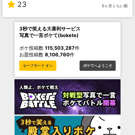
23
5ヶ月くらい前
3秒で笑える大喜利サービス
写真で一言ボケて(bokete)
ボケ投稿数
115,503,287
件
お題投稿数
8,106,760
件
セーフモード オン
ボケてへようこそ