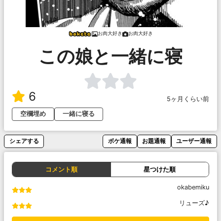
お肉大好き
お肉大好き
この娘と一緒に寝
6
5ヶ月くらい前
空欄埋め
一緒に寝る
シェアする
ボケ通報
お題通報
ユーザー通報
コメント順
星つけた順
okabemiku
リューズ♪