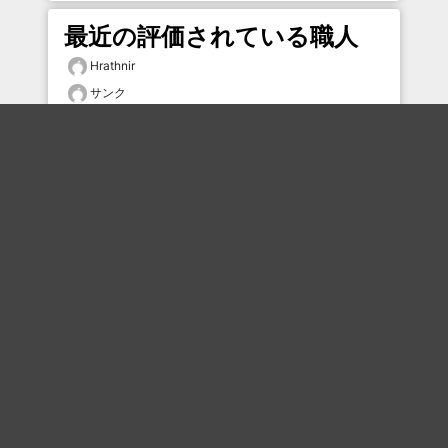
最近の評価されている職人
Hrathnir
サンク
ちくわ
Janzaru
Saikinha
オルドビス
mmmmm
毛
肉球の深淵
あいこす
おすすめのボケを毎日お届け
いいね！する
フォローする