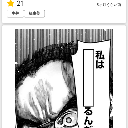
21
5ヶ月くらい前
牛丼
紅生姜