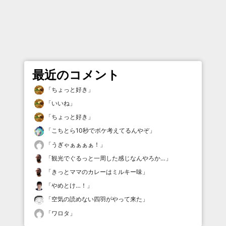
最近のコメント
「
ちょっと好き
」
「
いいね
」
「
ちょっと好き
」
「
こちとら10秒でボケ考えてるんやぞ
」
「
うぎゃぁぁぁぁ！
」
「
観光でぐるっと一周した感じなんやろか…
」
「
きっとママのカレーはミルキー味
」
「
やめとけ…！
」
「
空気の読めない四羽がやって来た
」
「
ワロタ
」