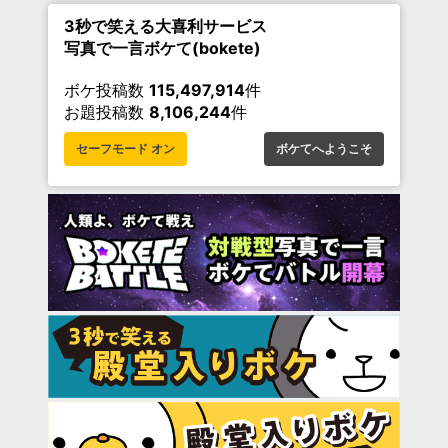
3秒で笑える大喜利サービス
写真で一言ボケて(bokete)
ボケ投稿数
115,497,914
件
お題投稿数
8,106,244
件
セーフモード オン
ボケてへようこそ