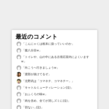
最近のコメント
「
こんにゃくは粗末に扱っていいのか
」
「
腹八分目w
」
「
トイレや、山の中にある古墳石室内によくいます
w
」
「
向こうへ行きましょうw
」
「
渡部が抜けてるぞ
」
「
北野武は「コマネチ、コマネチー」
」
「
キャトルミューティレーション(泣)
」
「
おふくろの味w
」
「
肉を含め、全てが消しズミに(泣)
」
「
切ない…(泣)
」