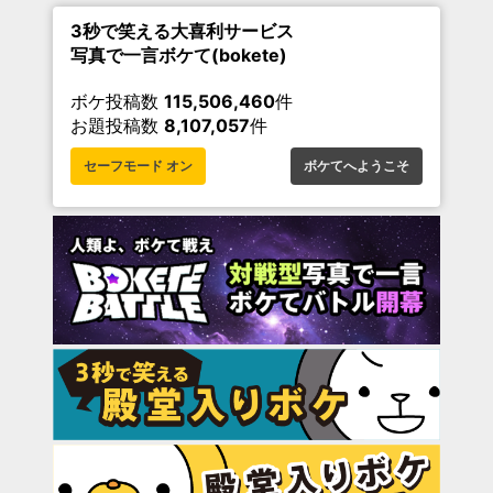
3秒で笑える大喜利サービス
写真で一言ボケて(bokete)
ボケ投稿数
115,506,460
件
お題投稿数
8,107,057
件
セーフモード オン
ボケてへようこそ