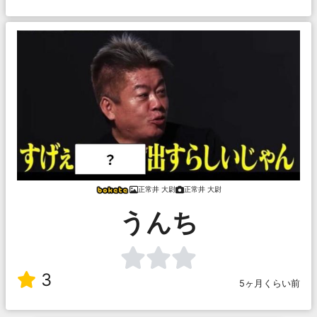
正常井 大尉
正常井 大尉
うんち
3
5ヶ月くらい前