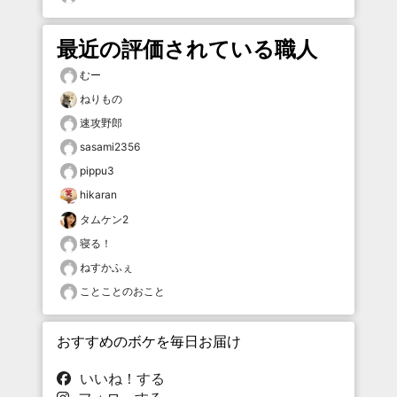
最近の評価されている職人
むー
ねりもの
速攻野郎
sasami2356
pippu3
hikaran
タムケン2
寝る！
ねすかふぇ
ことことのおこと
おすすめのボケを毎日お届け
いいね！する