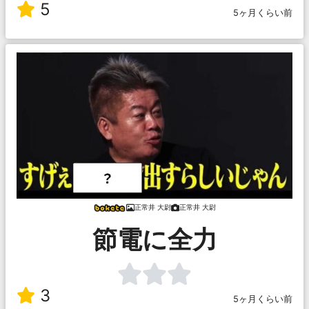
5
5ヶ月くらい前
正常井 大尉
正常井 大尉
節電に全力
3
5ヶ月くらい前