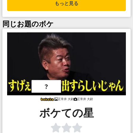
もっと見る
同じお題のボケ
正常井 大尉
正常井 大尉
ボケての星