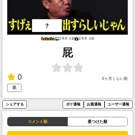
正常井 大尉
正常井 大尉
屁
0
5ヶ月くらい前
屁
シェアする
ボケ通報
お題通報
ユーザー通報
コメント順
星つけた順