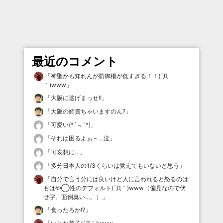
最近のコメント
「
神聖かも知れんが防御柵が低すぎる！！(´Д
｀)www
」
「
大阪に逃げまっせ!!
」
「
大阪の姉貴ちゃいますのん?
」
「
可愛い(*´﹃`*)
」
「
それは困るよぉ～…泣
」
「
可哀想に…
」
「
多分日本人の1/3くらいは覚えてもいないと思う
」
「
自分で言う分には良いけど人に言われると怒るのは
もはや◯性のデフォルト(´Д｀)www（偏見なので伏
せ字。面倒臭い…。）
」
「
食ったろか!?
」