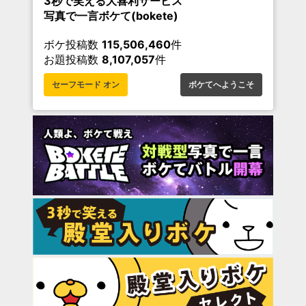
3秒で笑える大喜利サービス
写真で一言ボケて(bokete)
ボケ投稿数
115,506,460
件
お題投稿数
8,107,057
件
セーフモード オン
ボケてへようこそ