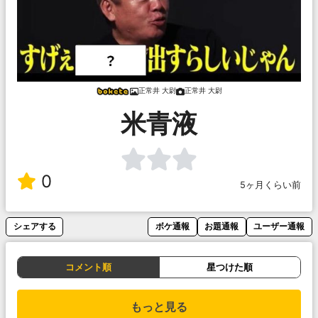
正常井 大尉
正常井 大尉
米青液
0
5ヶ月くらい前
シェアする
ボケ通報
お題通報
ユーザー通報
コメント順
星つけた順
もっと見る