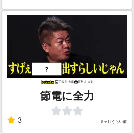
正常井 大尉
正常井 大尉
節電に全力
3
5ヶ月くらい前