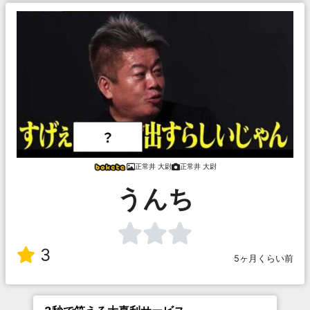
正常井 大尉
正常井 大尉
うんち
3
5ヶ月くらい前