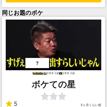
同じお題のボケ
正常井 大尉
正常井 大尉
ボケての星
5
5ヶ月くらい前