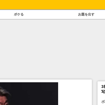
ボケる
お題を出す
3
写