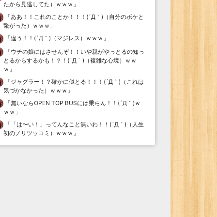
たから見逃してた）ｗｗｗ
」
「
ああ！！これのことか！！！(´Д｀)（自分のボケと
繋がった）ｗｗｗ
」
「
違う！！(´Д｀)（マジレス）ｗｗｗ
」
「
ウチの娘にはさせんぞ！！いや親がやっとるの知っ
とるからするかも！？！(´Д｀)（複雑な心境）ｗｗ
ｗ
」
「
ジャグラー！？確かに似とる！！！(´Д｀)（これは
気づかなかった）ｗｗｗ
」
「
無いならOPEN TOP BUSには乗らん！！(´Д｀)ｗ
ｗｗ
」
「
「は〜い！」ってんなこと無いわ！！(´Д｀)（人生
初のノリツッコミ）ｗｗｗ
」