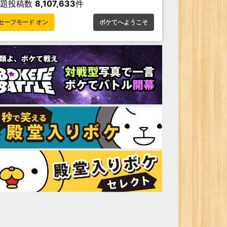
お題投稿数
8,107,633
件
セーフモード オン
ボケてへようこそ