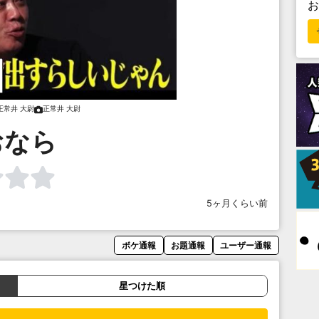
正常井 大尉
正常井 大尉
おなら
5ヶ月くらい前
ボケ通報
お題通報
ユーザー通報
星つけた順