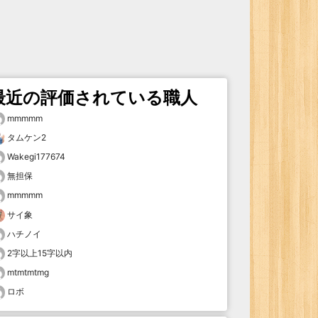
最近の評価されている職人
mmmmm
タムケン2
Wakegi177674
無担保
mmmmm
サイ象
ハチノイ
2字以上15字以内
mtmtmtmg
ロボ