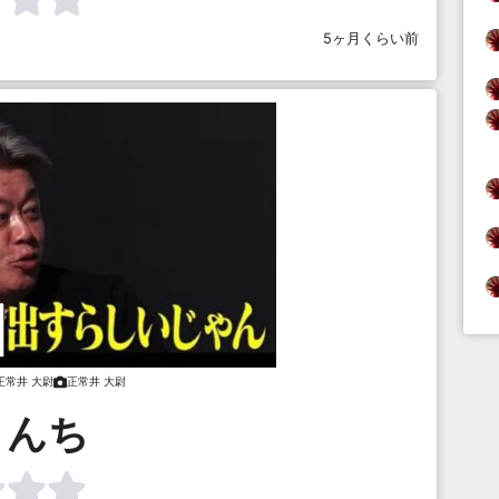
5ヶ月くらい前
正常井 大尉
正常井 大尉
うんち