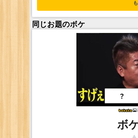
も
同じお題のボケ
ボ