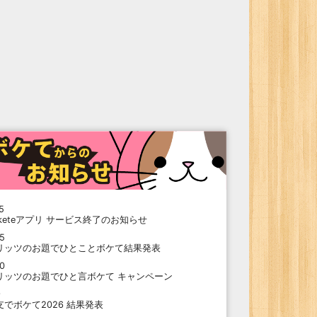
5
oketeアプリ サービス終了のお知らせ
15
リッツのお題でひとことボケて結果発表
10
リッツのお題でひと言ボケて キャンペーン
9
支でボケて2026 結果発表