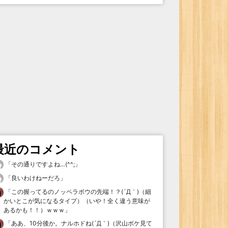
最近のコメント
「
その通りですよね…(^^;
」
「
良いわけねーだろ
」
「
この握ってるのノッペラボウの先端！？(´Д｀)（細
かいとこが気になるタイプ）（いや！全く違う意味が
あるかも！！）ｗｗｗ
」
「
ああ、10分後か。ナルホドね(´Д｀)（沢山ボケ見て