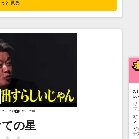
っと見る
7/1
b
6/
プ
正常井 大尉
正常井 大尉
3/
ケての星
プ
3/
干