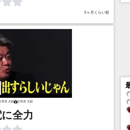
5ヶ月くらい前
正常井 大尉
正常井 大尉
電に全力