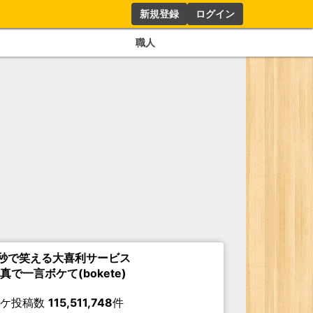
新規登録
ログイン
職人
秒で笑える大喜利サービス
真で一言ボケて(bokete)
ボケ投稿数
115,511,748
件