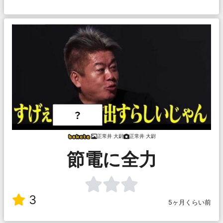
正常井 大尉
正常井 大尉
節電に全力
3
5ヶ月くらい前