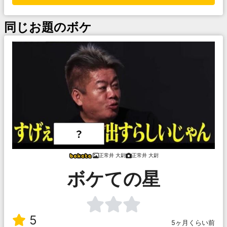
同じお題のボケ
正常井 大尉
正常井 大尉
ボケての星
5
5ヶ月くらい前