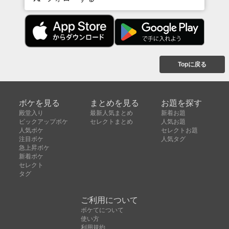
Topに戻る
ボケを見る
まとめを見る
お題を探す
殿堂入り
最新人気まとめ
新着お題
ピックアップボケ
セレクトまとめ
人気お題
人気ボケ
セレクトお題
注目ボケ
人気タグ
急上昇ボケ
新着ボケ
セレクト
タグ
ご利用について
ボケてについて
使い方
利用規約