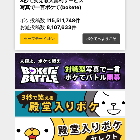
3秒で笑える大喜利サービス
写真で一言ボケて(bokete)
ボケ投稿数
115,511,748
件
お題投稿数
8,107,633
件
セーフモード オン
ボケてへようこそ