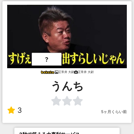
正常井 大尉
正常井 大尉
うんち
3
5ヶ月くらい前