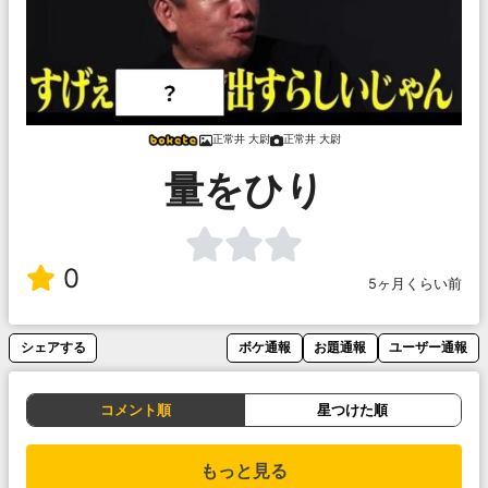
正常井 大尉
正常井 大尉
量をひり
0
5ヶ月くらい前
シェアする
ボケ通報
お題通報
ユーザー通報
コメント順
星つけた順
もっと見る