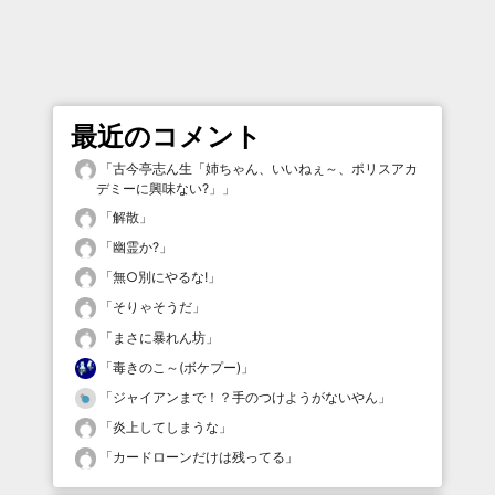
最近のコメント
「
古今亭志ん生「姉ちゃん、いいねぇ～、ポリスアカ
デミーに興味ない?」
」
「
解散
」
「
幽霊か?
」
「
無○別にやるな!
」
「
そりゃそうだ
」
「
まさに暴れん坊
」
「
毒きのこ～(ボケプー)
」
「
ジャイアンまで！？手のつけようがないやん
」
「
炎上してしまうな
」
「
カードローンだけは残ってる
」