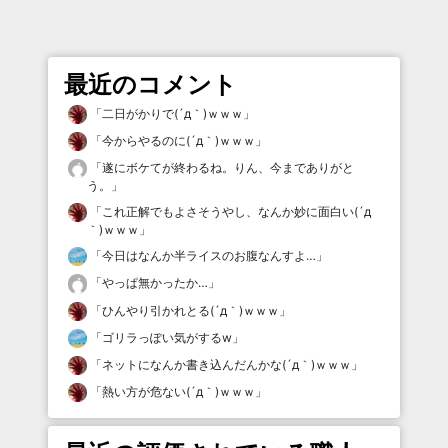
最近のコメント
「
二日がかりで(´д｀)ｗｗｗ
」
「
今からやるのに(´д｀)ｗｗｗ
」
「
遂にボケてが終わるね。りん、今までありがと
う。
」
「
これ正解でもよさそうやし、なんか妙に面白い(´д
｀)ｗｗｗ
」
「
今日はなんか半ライスのお腹なんすよ…
」
「
やっぱ無かったか…
」
「
ひんやり引かれとる(´д｀)ｗｗｗ
」
「
ゴリラっぽい気がするw
」
「
ネットになんか書き込んだんかな(´д｀)ｗｗｗ
」
「
熱い方が危ない(´д｀)ｗｗｗ
」