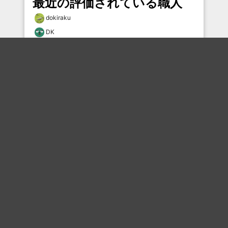
最近の評価されている職人
dokiraku
DK
12379×7224
風と共に猿股
なまらは
むー
Wakegi177674
なまらは
和尚
なみへえ
おすすめのボケを毎日お届け
いいね！する
フォローする
フォローする