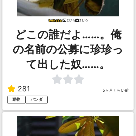
まひろ
まひろ
どこの誰だよ……。俺
の名前の公募に珍珍っ
て出した奴……。
281
5ヶ月くらい前
動物
パンダ