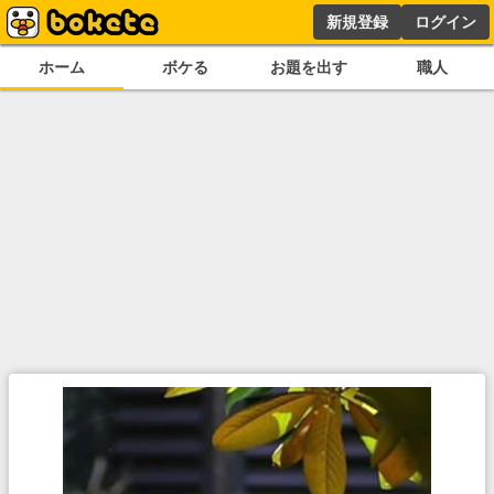
新規登録
ログイン
ホーム
ボケる
お題を出す
職人