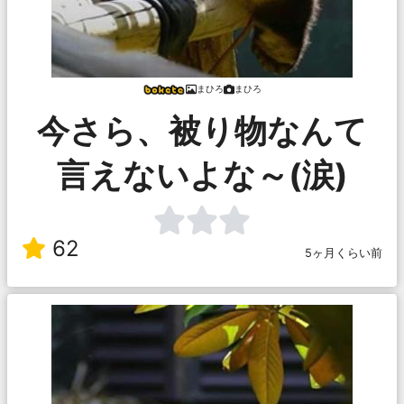
まひろ
まひろ
今さら、被り物なんて
言えないよな～(涙)
62
5ヶ月くらい前