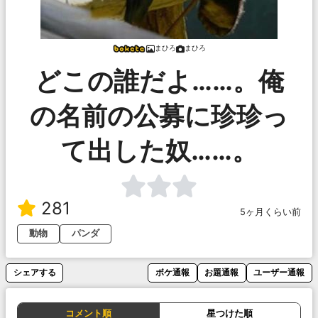
まひろ
まひろ
どこの誰だよ……。俺
の名前の公募に珍珍っ
て出した奴……。
281
5ヶ月くらい前
動物
パンダ
シェアする
ボケ通報
お題通報
ユーザー通報
コメント順
星つけた順