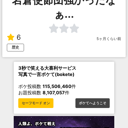
ぁ...
6
5ヶ月くらい前
歴史
3秒で笑える大喜利サービス
写真で一言ボケて(bokete)
ボケ投稿数
115,506,460
件
お題投稿数
8,107,057
件
セーフモード オン
ボケてへようこそ