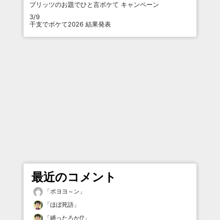
プリッツのお題でひと言ボケて キャンペーン
3/9
干支でボケて2026 結果発表
最近のコメント
「
ボヨヨ～ン
」
「
ほぼ死語
」
「
縛ったろか!?
」