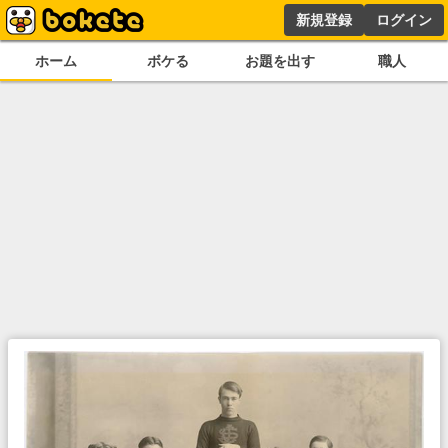
新規登録
ログイン
ホーム
ボケる
お題を出す
職人