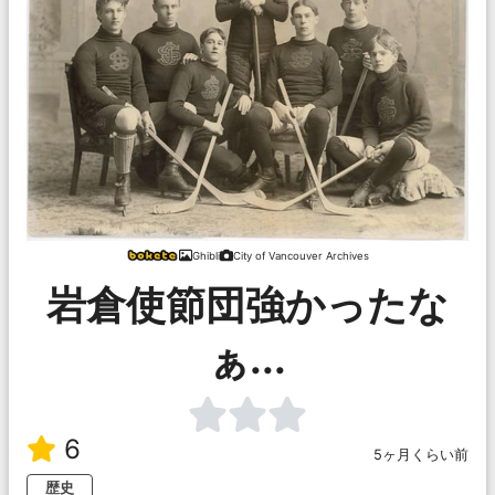
Ghibli
City of Vancouver Archives
岩倉使節団強かったな
ぁ...
6
5ヶ月くらい前
歴史