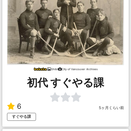
Ghibli
City of Vancouver Archives
初代 すぐやる課
6
5ヶ月くらい前
すぐやる課