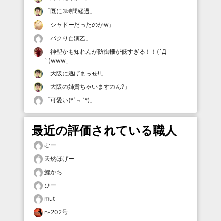
「
既に3時間経過
」
「
シャドーだったのかw
」
「
パクり自演乙
」
「
神聖かも知れんが防御柵が低すぎる！！(´Д
｀)www
」
「
大阪に逃げまっせ!!
」
「
大阪の姉貴ちゃいますのん?
」
「
可愛い(*´﹃`*)
」
最近の評価されている職人
むー
天然ほげー
鯉かち
ひー
mut
n-202号