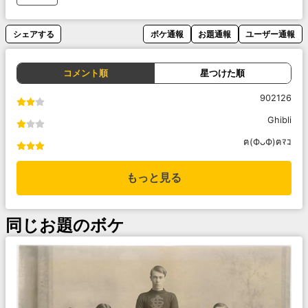
シェアする
ボケ通報
お題通報
ユーザー通報
コメント順
星つけた順
902126
Ghibli
ฅ(ФᴗФ)ฅﾏｺ
もっと見る
同じお題のボケ