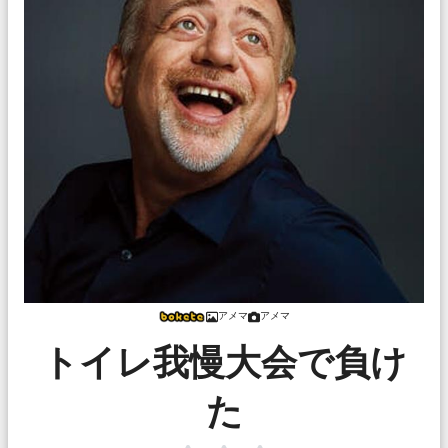
アメマ
アメマ
トイレ我慢大会で負け
た