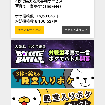
3秒で笑える大喜利サービス
写真で一言ボケて(bokete)
ボケ投稿数
115,501,231
件
お題投稿数
8,106,527
件
セーフモード オン
ボケてへようこそ