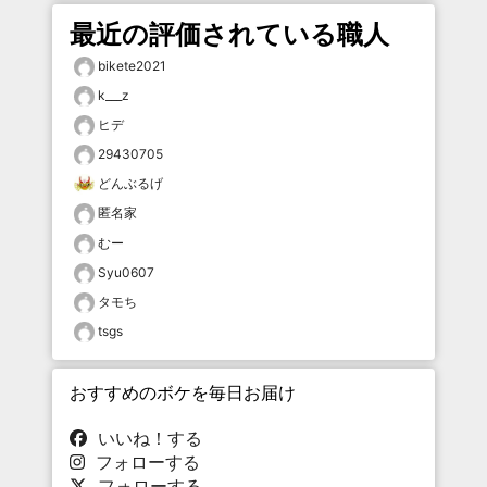
最近の評価されている職人
bikete2021
k___z
ヒデ
29430705
どんぶるげ
匿名家
むー
Syu0607
タモち
tsgs
おすすめのボケを毎日お届け
いいね！する
フォローする
フォローする