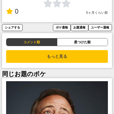
0
5ヶ月くらい前
シェアする
ボケ通報
お題通報
ユーザー通報
コメント順
星つけた順
もっと見る
同じお題のボケ