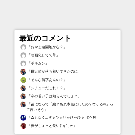
最近のコメント
「
おやま遊園地かな？
」
「
映画化してて草
」
「
ポキムン
」
「
最近値が落ち着いてきたのに
」
「
そんな苗字あんの？
」
「
シチューだこれ！？
」
「
今の若い子は知らんでしょ？
」
「
後になって「絵？あれ本気にしたの？ウケるw」っ
て言いそう
」
「
△もなく…ぎゃひゃひゃひゃひゃ(ボケ狆)
」
「
鼻がちょっと長い(´д｀)ｗ
」