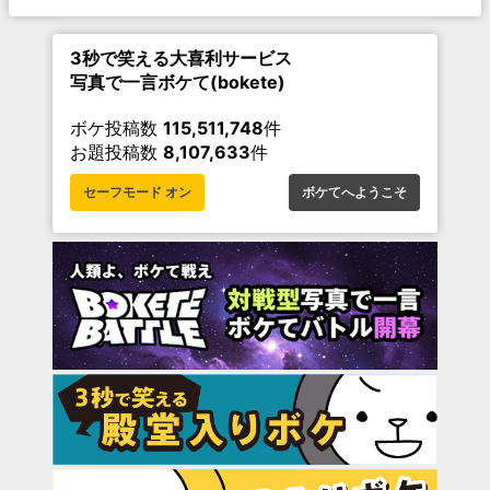
3秒で笑える大喜利サービス
写真で一言ボケて(bokete)
ボケ投稿数
115,511,748
件
お題投稿数
8,107,633
件
セーフモード オン
ボケてへようこそ