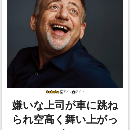
アメマ
アメマ
嫌いな上司が車に跳ね
られ空高く舞い上がっ