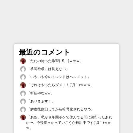
最近のコメント
「
ただの待った希望(´Д｀)ｗｗｗ
」
「
承認欲求には抗えない
」
「
いやいや今のトレンドはヘルメット
」
「
それはやったらダメ！！(´Д｀)ｗｗｗ
」
「
斬新やなww
」
「
ありまぁす！
」
「
解雇後数日してから暗号化されるやつ
」
「
ああ、私が８年間ボケて休んでる間に流行ったあれ
か〜。今後乗っかっていこうか検討中です(´Д｀)ｗｗ
ｗ
」