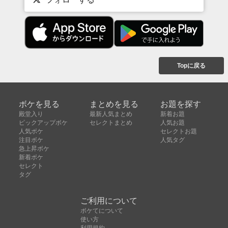
Topに戻る
ボケを見る
まとめを見る
お題を探す
殿堂入り
最新人気まとめ
新着お題
ピックアップボケ
セレクトまとめ
人気お題
人気ボケ
セレクトお題
注目ボケ
人気タグ
急上昇ボケ
新着ボケ
セレクト
タグ
ご利用について
ボケてについて
使い方
利用規約