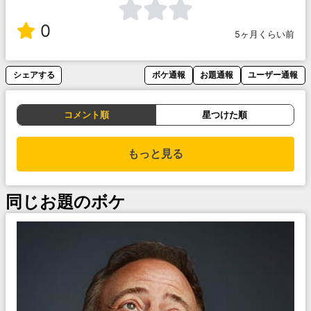
0
5ヶ月くらい前
シェアする
ボケ通報
お題通報
ユーザー通報
コメント順
星つけた順
もっと見る
同じお題のボケ