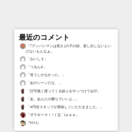
最近のコメント
「
｢アンパンマンは君さ｣の子の頭、差し出しないとい
けないもんなぁ
」
「
おいしそ
」
「
つるん♪
」
「
笑うしかなかった。
」
「
あのシーンだな、
」
「
許可無く渡ってくる奴らをやっつけてね♡
」
「
あ、あんたの勝ちでいいよ…
」
「
※円谷スタッフが美味しくいただきました。
」
「
ザラキーマ！！(´Д｀)ｗｗｗ
」
「
ﾔﾗｼｲ
」