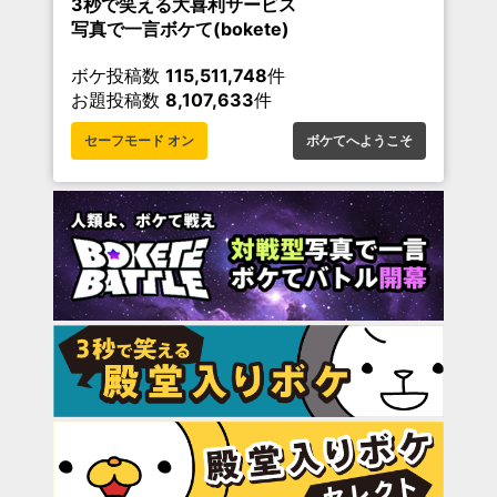
3秒で笑える大喜利サービス
写真で一言ボケて(bokete)
ボケ投稿数
115,511,748
件
お題投稿数
8,107,633
件
セーフモード オン
ボケてへようこそ