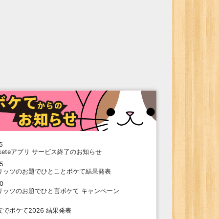
5
oketeアプリ サービス終了のお知らせ
15
リッツのお題でひとことボケて結果発表
10
リッツのお題でひと言ボケて キャンペーン
9
支でボケて2026 結果発表