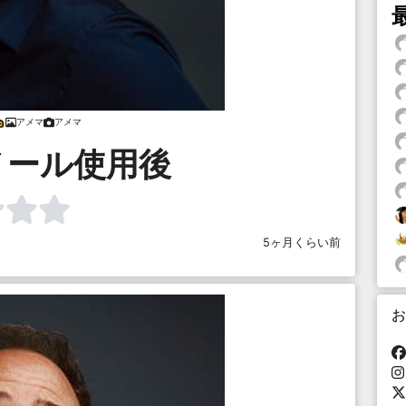
アメマ
アメマ
ノール使用後
5ヶ月くらい前
お