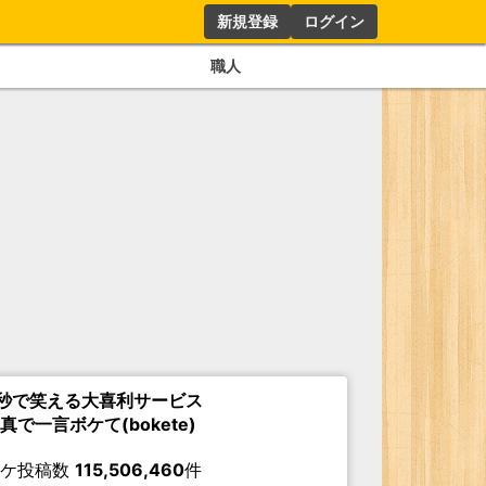
新規登録
ログイン
職人
秒で笑える大喜利サービス
真で一言ボケて(bokete)
ボケ投稿数
115,506,460
件