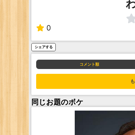
0
シェアする
コメント順
も
同じお題のボケ