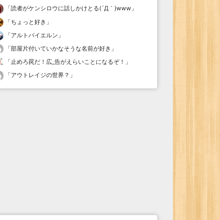
「
読者がケンシロウに話しかけとる(´Д｀)www
」
「
ちょっと好き
」
「
アルトバイエルン
」
「
部屋片付いていかなそうな名前が好き
」
「
止めろ罠だ！広_告がえらいことになるぞ！
」
「
アウトレイジの世界？
」