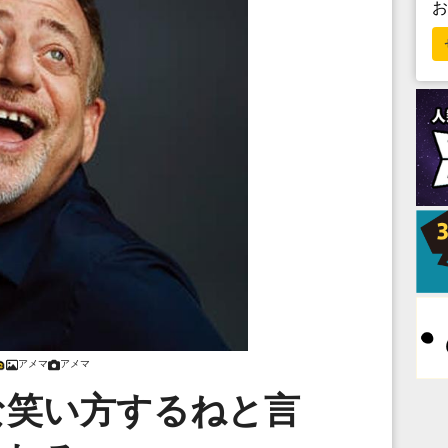
アメマ
アメマ
な笑い方するねと言