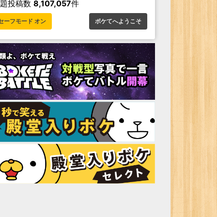
お題投稿数
8,107,057
件
セーフモード オン
ボケてへようこそ