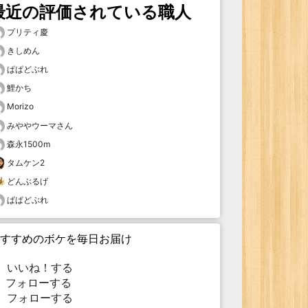
最近の評価されている職人
プリティ慶
きしめん
ぱぱどぶれ
鯉かち
Morizo
みややウーマさん
森永1500m
タムケン2
どんぶるげ
ぱぱどぶれ
すすめのボケを毎日お届け
いいね！する
フォローする
フォローする