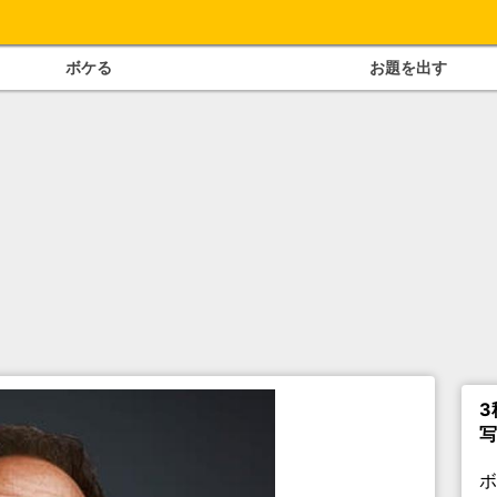
ボケる
お題を出す
3
写