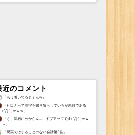
最近のコメント
「
もう着いてるじゃんw
」
「
利口ぶって漢字を書き散らしているが未熟である
(´Д｀)ｗｗｗ
」
「
さ、流石に分からん…。ギブアップです(´Д｀)ｗｗ
ｗ
」
「
現実ではすることのない会話第3位
」