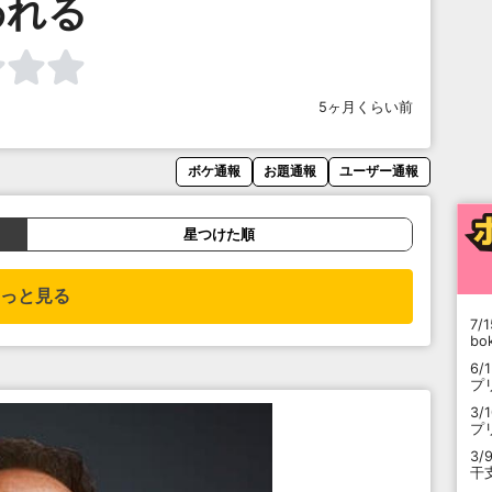
われる
5ヶ月くらい前
ボケ通報
お題通報
ユーザー通報
星つけた順
っと見る
7/1
b
6/
プ
3/
プ
3/
干