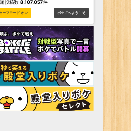
お題投稿数
8,107,057
件
セーフモード オン
ボケてへようこそ