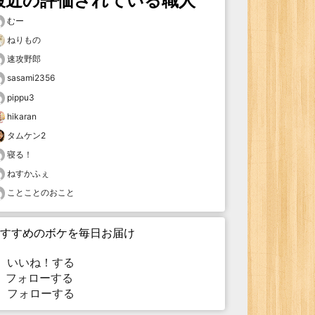
最近の評価されている職人
むー
ねりもの
速攻野郎
sasami2356
pippu3
hikaran
タムケン2
寝る！
ねすかふぇ
ことことのおこと
すすめのボケを毎日お届け
いいね！する
フォローする
フォローする