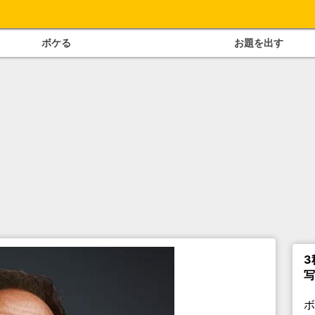
ボケる
お題を出す
3
写