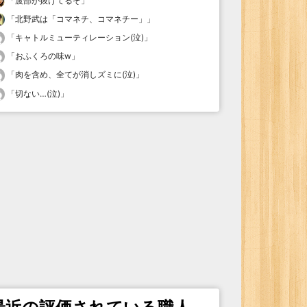
「
渡部が抜けてるぞ
」
「
北野武は「コマネチ、コマネチー」
」
「
キャトルミューティレーション(泣)
」
「
おふくろの味w
」
「
肉を含め、全てが消しズミに(泣)
」
「
切ない…(泣)
」