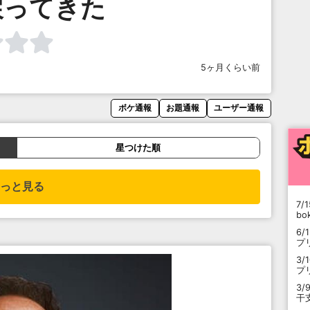
戻ってきた
5ヶ月くらい前
ボケ通報
お題通報
ユーザー通報
星つけた順
っと見る
7/1
b
6/
プ
3/
プ
3/
干