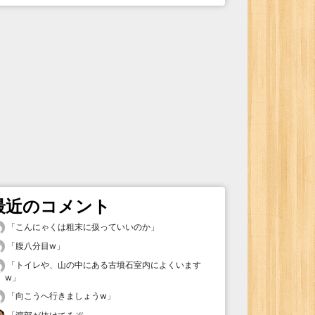
最近のコメント
「
こんにゃくは粗末に扱っていいのか
」
「
腹八分目w
」
「
トイレや、山の中にある古墳石室内によくいます
w
」
「
向こうへ行きましょうw
」