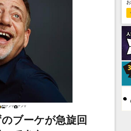
アメマ
アメマ
ずのブーケが急旋回