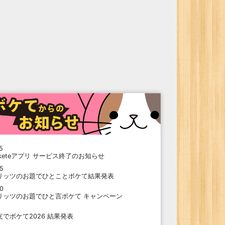
5
oketeアプリ サービス終了のお知らせ
15
リッツのお題でひとことボケて結果発表
10
リッツのお題でひと言ボケて キャンペーン
9
支でボケて2026 結果発表