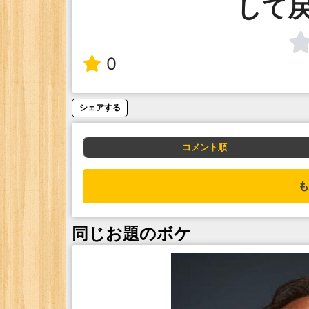
して
0
シェアする
コメント順
も
同じお題のボケ