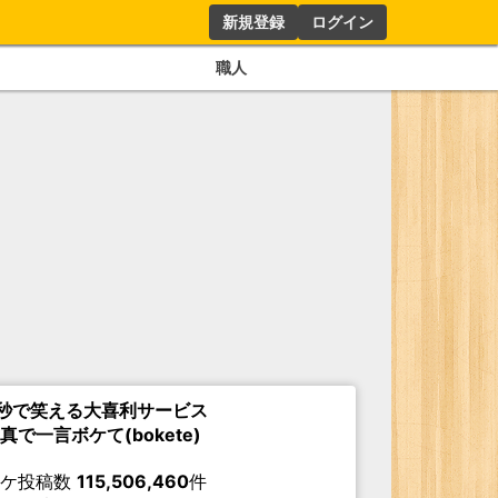
新規登録
ログイン
職人
秒で笑える大喜利サービス
真で一言ボケて(bokete)
ボケ投稿数
115,506,460
件