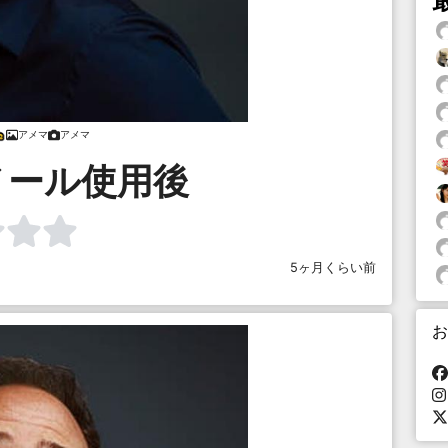
アメマ
アメマ
ノール使用後
5ヶ月くらい前
お