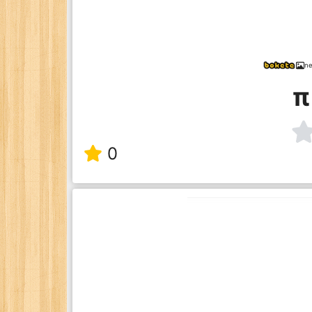
ne
π
0