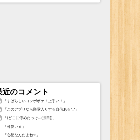
最近のコメント
「
すばらしいコンボボケ！上手い！
」
「
このアプリなら殿堂入りする自信ある^_^
」
「
(どこに停めたっけ…(涙目))
」
「
可愛い☆
」
「
心配なんだよね✨
」