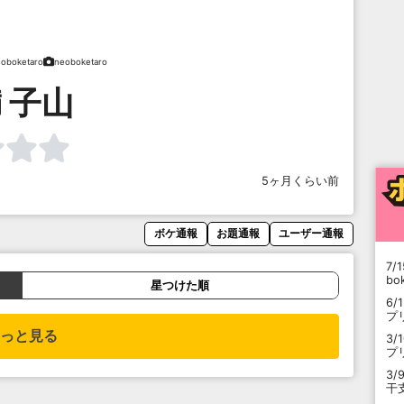
oboketaro
neoboketaro
 子山
5ヶ月くらい前
ボケ通報
お題通報
ユーザー通報
7/1
b
星つけた順
6/
プ
っと見る
3/
プ
3/
干