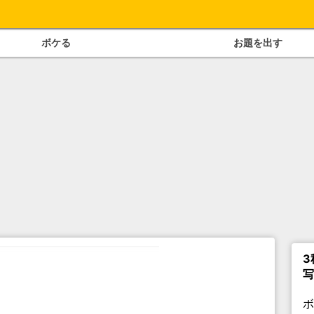
ボケる
お題を出す
3
写