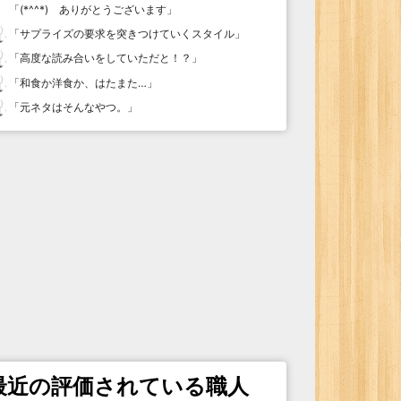
「
(*^^*) ありがとうございます
」
「
サプライズの要求を突きつけていくスタイル
」
「
高度な読み合いをしていただと！？
」
「
和食か洋食か、はたまた…
」
「
元ネタはそんなやつ。
」
最近の評価されている職人