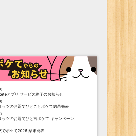
5
oketeアプリ サービス終了のお知らせ
15
リッツのお題でひとことボケて結果発表
10
リッツのお題でひと言ボケて キャンペーン
9
支でボケて2026 結果発表