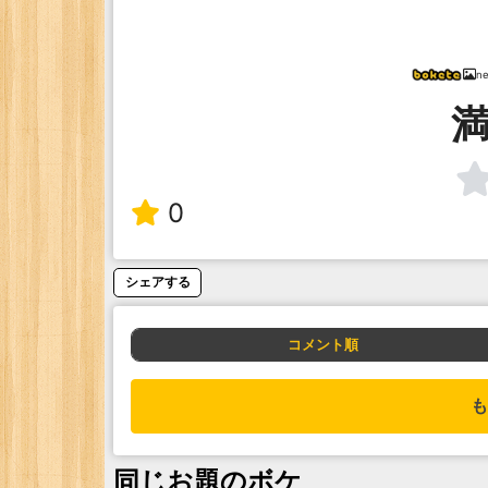
ne
満
0
シェアする
コメント順
も
同じお題のボケ