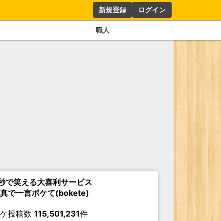
新規登録
ログイン
職人
秒で笑える大喜利サービス
真で一言ボケて(bokete)
ボケ投稿数
115,501,231
件