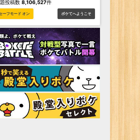
お題投稿数
8,106,527
件
セーフモード オン
ボケてへようこそ