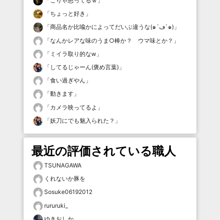
「
こりゃ怒ってるｗ
」
「
ちょっと好き
」
「
商品名か比喩かによってだいぶ違うな(๑´ڡ`๑)
」
「
なんかレアな味のうま○棒か？ ウマ味とか？
」
「
ミイラ取り的なw
」
「
してるじゃーん(褒め言葉)
」
「
食い過ぎやん
」
「
動きます
」
「
カメラ映ってるよ
」
「
妖刀にでも魅入られた？
」
最近の評価されている職人
TSUNAGAWA
くれないか豚を
Sosuke06192012
rururuki_
ゆきおしか