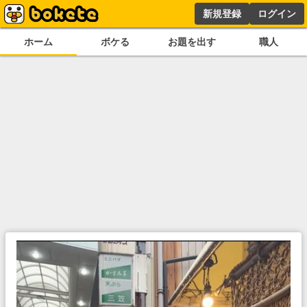
新規登録
ログイン
ホーム
ボケる
お題を出す
職人