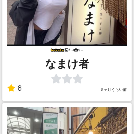
キヨ
キヨ
なまけ者
6
5ヶ月くらい前