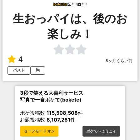
キヨ
キヨ
生おっパイは、後のお
楽しみ！
4
5ヶ月くらい前
バスト
胸
3秒で笑える大喜利サービス
写真で一言ボケて(bokete)
ボケ投稿数
115,508,508
件
お題投稿数
8,107,281
件
セーフモード オン
ボケてへようこそ