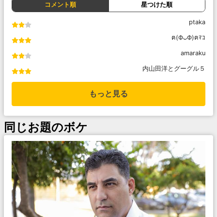
コメント順
星つけた順
ptaka
ฅ(ФᴗФ)ฅﾏｺ
amaraku
内山田洋とグーグル５
もっと見る
同じお題のボケ