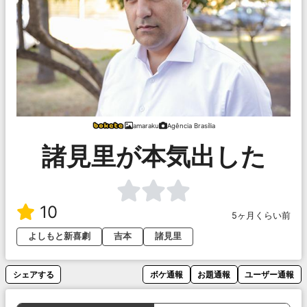
amaraku
Agência Brasília
諸見里が本気出した
10
5ヶ月くらい前
よしもと新喜劇
吉本
諸見里
シェアする
ボケ通報
お題通報
ユーザー通報