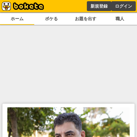
新規登録
ログイン
ホーム
ボケる
お題を出す
職人