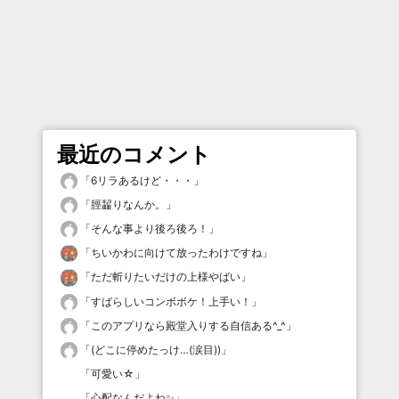
最近のコメント
「
6リラあるけど・・・
」
「
脛齧りなんか。
」
「
そんな事より後ろ後ろ！
」
「
ちいかわに向けて放ったわけですね
」
「
ただ斬りたいだけの上様やばい
」
「
すばらしいコンボボケ！上手い！
」
「
このアプリなら殿堂入りする自信ある^_^
」
「
(どこに停めたっけ…(涙目))
」
「
可愛い☆
」
「
心配なんだよね✨
」