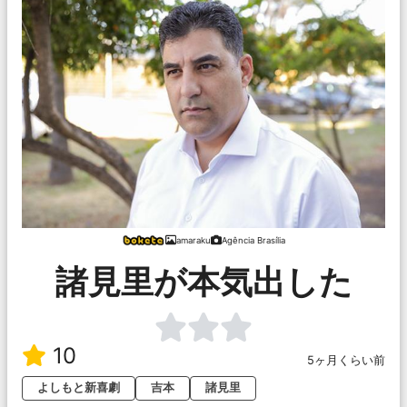
amaraku
Agência Brasília
諸見里が本気出した
10
5ヶ月くらい前
よしもと新喜劇
吉本
諸見里