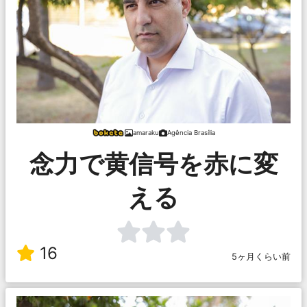
amaraku
Agência Brasília
念力で黄信号を赤に変
える
16
5ヶ月くらい前