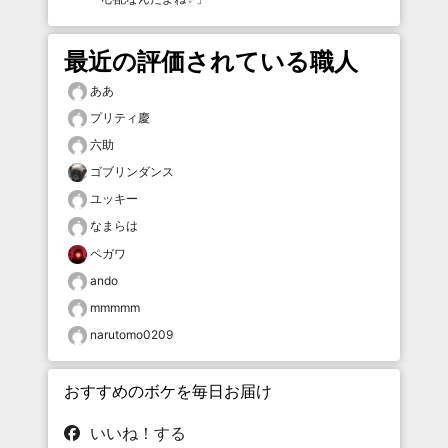
最近の評価されている職人
ああ
プリティ慶
六助
ゴブリンダンス
ユッキー
なまらは
ペガワ
ando
mmmmm
narutomo0209
おすすめのボケを毎日お届け
いいね！する