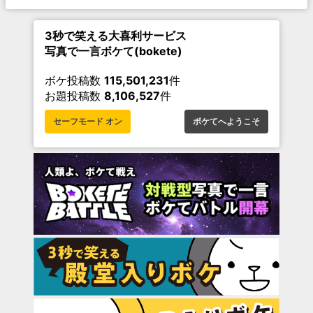
3秒で笑える大喜利サービス
写真で一言ボケて(bokete)
ボケ投稿数
115,501,231
件
お題投稿数
8,106,527
件
セーフモード オン
ボケてへようこそ