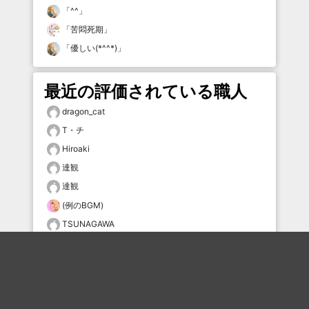
「
^^
」
「
苦悶死期
」
「
優しい(*^^*)
」
最近の評価されている職人
dragon_cat
T・チ
Hiroaki
達観
達観
(例のBGM)
TSUNAGAWA
∬・３・）
サンク
ユッキー