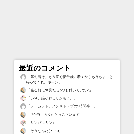
最近のコメント
「
落ち着け、もう直ぐ新千歳に着くからもうちょっと
待ってくれ。キーン
」
「
寝る前に☆見たら6つも付いていた♪
」
「
いや、誰かおしりかもよ。
」
「
ノーカット、ノンストップの2時間半！
」
「
(*^^*) ありがとうございます
」
「
サンバルカン
」
「
そうなんだ(・・;)
」