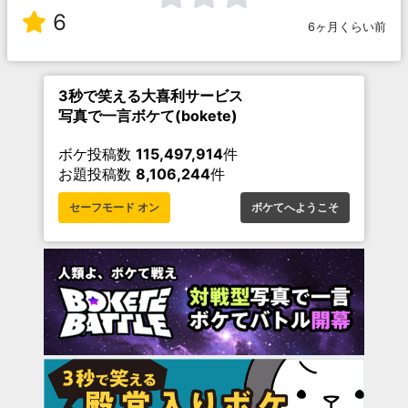
6
6ヶ月くらい前
3秒で笑える大喜利サービス
写真で一言ボケて(bokete)
ボケ投稿数
115,497,914
件
お題投稿数
8,106,244
件
セーフモード オン
ボケてへようこそ