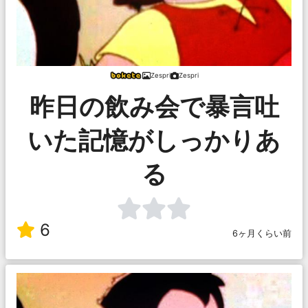
Zespri
Zespri
昨日の飲み会で暴言吐
いた記憶がしっかりあ
る
6
6ヶ月くらい前