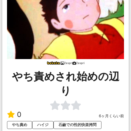
Zespri
Zespri
やち責めされ始めの辺
り
0
6ヶ月くらい前
やち責め
ハイジ
石鹼での性的快楽拷問