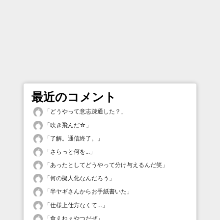
最近のコメント
「
どうやって意志疎通した？
」
「
吹き飛んだ☆
」
「
了解。通信終了。
」
「
さらっと何を...
」
「
あったとしてどうやって分け与えるんだ笑
」
「
何の擬人化なんだろう
」
「
半ヤギさんからお手紙書いた
」
「
仕様上仕方なくて…
」
「
食えねぇやつだぜ
」