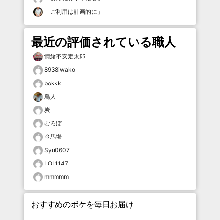
「
ご利用は計画的に
」
最近の評価されている職人
情緒不安定太郎
8938iwako
bokkk
鳥人
炭
むろぼ
Ｇ馬場
Syu0607
LOL1147
mmmmm
おすすめのボケを毎日お届け