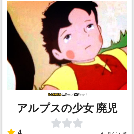
Zespri
Zespri
アルプスの少女 廃児
4
6ヶ月くらい前