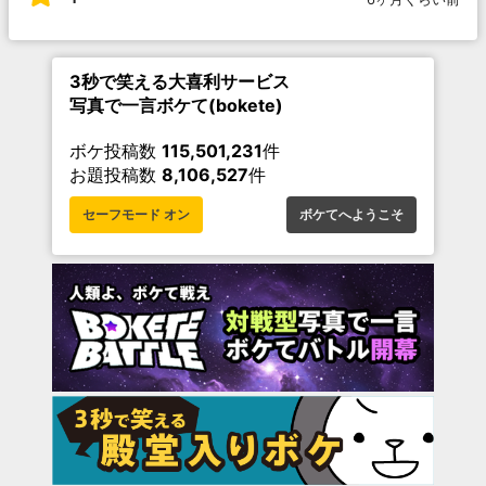
3秒で笑える大喜利サービス
写真で一言ボケて(bokete)
ボケ投稿数
115,501,231
件
お題投稿数
8,106,527
件
セーフモード オン
ボケてへようこそ