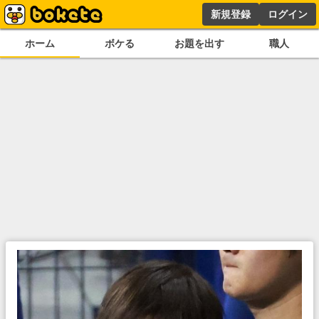
新規登録
ログイン
ホーム
ボケる
お題を出す
職人