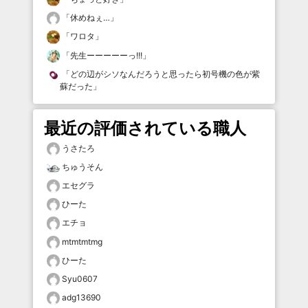
「
休めねぇ…
」
「
ワロタ
」
「
先生ーーーーーっ!!!
」
「
どの辺がシソなんだろうと思ったら初号機の色が紫
蘇だった
」
最近の評価されている職人
うさたろ
ちゅうそん
エセグラ
ひーた
エチョ
mtmtmtmg
ひーた
Syu0607
adg13690