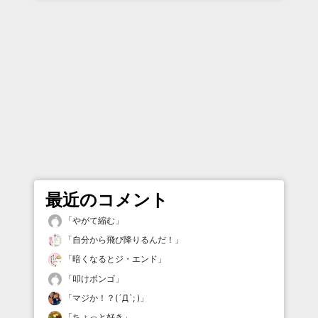
最近のコメント
「
やがて縮む
」
「
自分から飛び降りるんだ！
」
「
暗くなるとジ・エンド
」
「
叩けボンゴ
」
「
マジか！？(´Д`; )
」
「
ちょっと好き
」