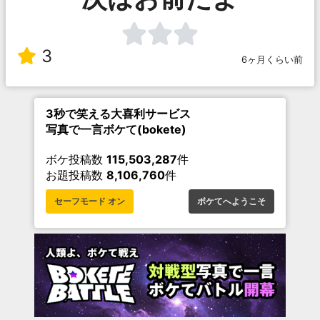
3
6ヶ月くらい前
3秒で笑える大喜利サービス
写真で一言ボケて(bokete)
ボケ投稿数
115,503,287
件
お題投稿数
8,106,760
件
セーフモード オン
ボケてへようこそ