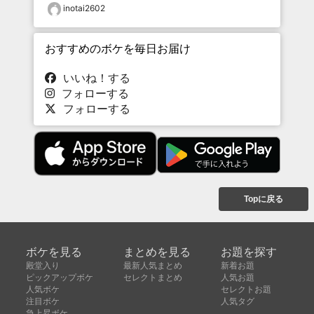
inotai2602
おすすめのボケを毎日お届け
いいね！する
フォローする
フォローする
Topに戻る
ボケを見る
まとめを見る
お題を探す
殿堂入り
最新人気まとめ
新着お題
ピックアップボケ
セレクトまとめ
人気お題
人気ボケ
セレクトお題
注目ボケ
人気タグ
急上昇ボケ