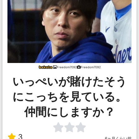
Freedom7092
Freedom7092
いっぺいが賭けたそう
にこっちを見ている。
仲間にしますか？
3
6ヶ月くらい前