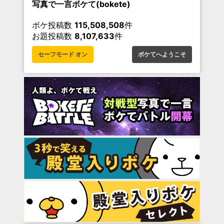
写真で一言ボケて(bokete)
ボケ投稿数
115,508,508
件
お題投稿数
8,107,633
件
セーフモード オン
ボケてへようこそ