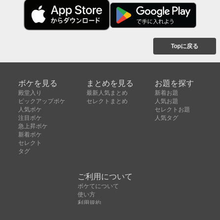
Topに戻る
ボケを見る
まとめを見る
お題を探す
殿堂入り
最新人気まとめ
新着お題
ピックアップボケ
セレクトまとめ
人気お題
人気ボケ
セレクトお題
注目ボケ
人気タグ
急上昇ボケ
新着ボケ
セレクト
タグ
ご利用について
ボケてについて
使い方
利用規約
よくある質問
クッキーの利用について