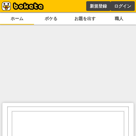
新規登録
ログイン
ホーム
ボケる
お題を出す
職人