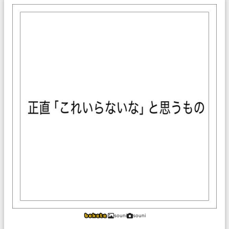
souni
souni