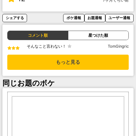
7ヶ月くらい前
シェアする
ボケ通報
お題通報
ユーザー通報
コメント順
星つけた順
そんなこと言わない！
TomGingric
もっと見る
同じお題のボケ