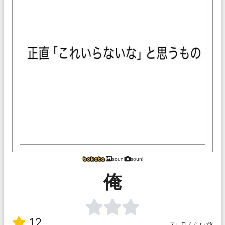
souni
souni
俺
12