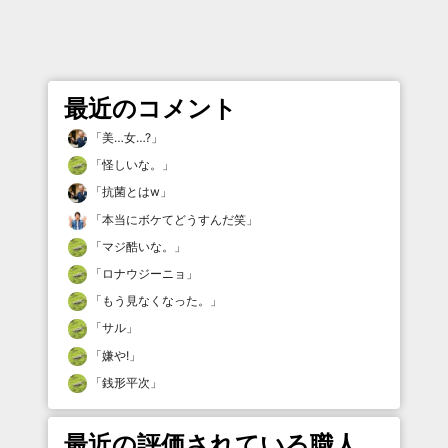
最近のコメント
「
美…女…?
」
「
怪しいな。
」
「
抗菌とはw
」
「
本当にボケてどうすんだ笑
」
「
マジ酷いな。
」
「
ロナウジーニョ
」
「
もう見なくなった。
」
「
サル
」
「
嫌や!
」
「
銭形平次
」
最近の評価されている職人