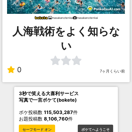
masakanotenkai
masakanotenkai
人海戦術をよく知らな
い
0
7ヶ月くらい前
3秒で笑える大喜利サービス
写真で一言ボケて(bokete)
ボケ投稿数
115,503,287
件
お題投稿数
8,106,760
件
セーフモード オン
ボケてへようこそ