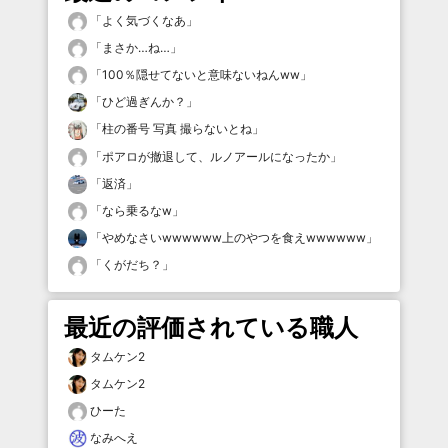
「
よく気づくなあ
」
「
まさか…ね…
」
「
100％隠せてないと意味ないねんww
」
「
ひど過ぎんか？
」
「
柱の番号 写真 撮らないとね
」
「
ポアロが撤退して、ルノアールになったか
」
「
返済
」
「
なら乗るなw
」
「
やめなさいwwwwww上のやつを食えwwwwww
」
「
くがだち？
」
最近の評価されている職人
タムケン2
タムケン2
ひーた
なみへえ