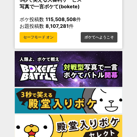
写真で一言ボケて(bokete)
ボケ投稿数
115,508,508
件
お題投稿数
8,107,281
件
セーフモード オン
ボケてへようこそ