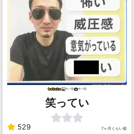
サバ缶
サバ缶
笑ってい
529
7ヶ月くらい前