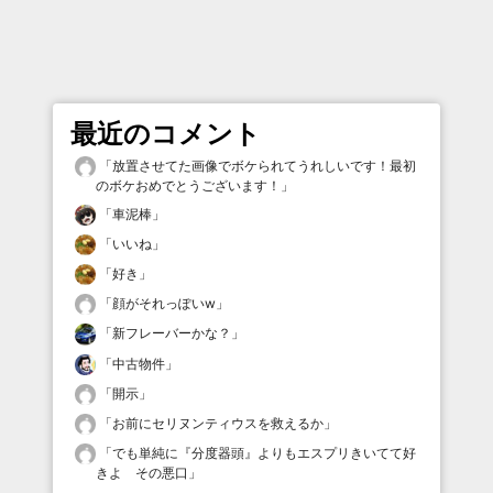
最近のコメント
「
放置させてた画像でボケられてうれしいです！最初
のボケおめでとうございます！
」
「
車泥棒
」
「
いいね
」
「
好き
」
「
顔がそれっぽいw
」
「
新フレーバーかな？
」
「
中古物件
」
「
開示
」
「
お前にセリヌンティウスを救えるか
」
「
でも単純に『分度器頭』よりもエスプリきいてて好
きよ その悪口
」