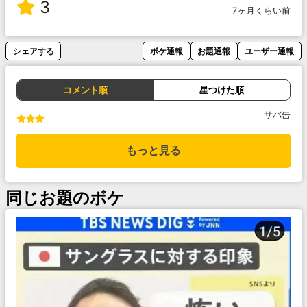
3
7ヶ月くらい前
シェアする
ボケ通報
お題通報
ユーザー通報
コメント順
星つけた順
サバ缶
もっと見る
同じお題のボケ