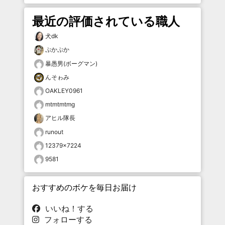
最近の評価されている職人
犬dk
ぷかぷか
暴愚男(ボーグマン)
んそゎみ
OAKLEY0961
mtmtmtmg
アヒル隊長
runout
12379×7224
9581
おすすめのボケを毎日お届け
いいね！する
フォローする