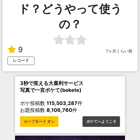
ド？どうやって使う
の？
9
7ヶ月くらい前
レコード
3秒で笑える大喜利サービス
写真で一言ボケて(bokete)
ボケ投稿数
115,503,287
件
お題投稿数
8,106,760
件
セーフモード オン
ボケてへようこそ