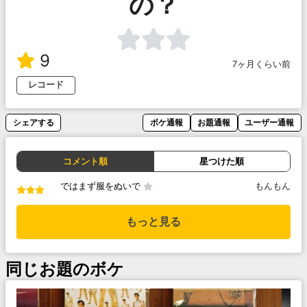
の？
9
7ヶ月くらい前
レコード
シェアする
ボケ通報
お題通報
ユーザー通報
コメント順
星つけた順
ではまず服をぬいで
もんもん
もっと見る
同じお題のボケ