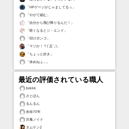
「
HPゲージがじゃましてるぅ
」
「
やがて縮む
」
「
自分から飛び降りるんだ！
」
「
暗くなるとジ・エンド
」
「
叩けボンゴ
」
「
マジか！？(´Д`; )
」
「
ちょっと好き
」
「
休めねぇ…
」
最近の評価されている職人
bokkk
さとぽん
るんるん
余命70年
沢庵ノイド
タムケン2