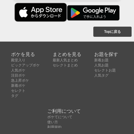
Topに戻る
ボケを見る
まとめを見る
お題を探す
殿堂入り
最新人気まとめ
新着お題
ピックアップボケ
セレクトまとめ
人気お題
人気ボケ
セレクトお題
注目ボケ
人気タグ
急上昇ボケ
新着ボケ
セレクト
タグ
ご利用について
ボケてについて
使い方
利用規約
よくある質問