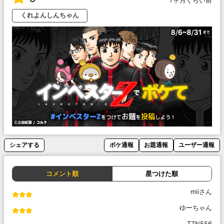
7ヶ月くらい前
くれよんしんちゃん
シェアする
ボケ通報
お題通報
ユーザー通報
コメント順
星つけた順
miiさん
ゆーちゃん
TZN556