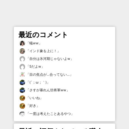
最近のコメント
「
蟻ww
」
「
インド象を上に！
」
「
自分は氷河期じゃないよw
」
「
5だよw
」
「
目の焦点が…合ってない…
」
「
(´；ω；｀)
」
「
さすが暴れん坊将軍ww
」
「
いいね
」
「
好き
」
「
一度は考えたことあるやつ
」