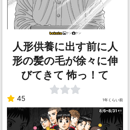
ケン
ケン
人形供養に出す前に人
形の髪の毛が徐々に伸
びてきて 怖っ！て
45
1年くらい前