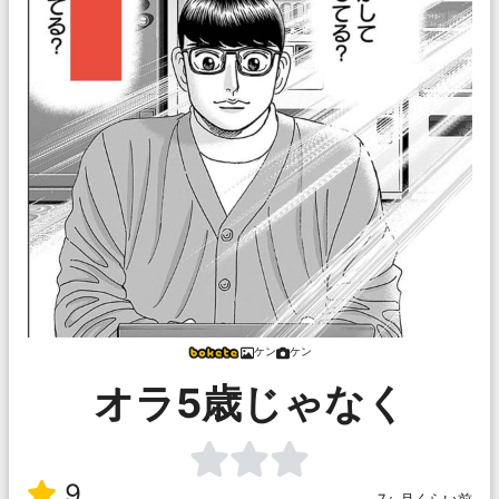
ケン
ケン
オラ5歳じゃなく
9