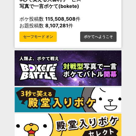
写真で一言ボケて(bokete)
ボケ投稿数
115,508,508
件
お題投稿数
8,107,281
件
セーフモード オン
ボケてへようこそ