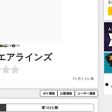
TOP
TOP
エアラインズ
7ヶ月くらい前
ボケ通報
お題通報
ユーザー通報
星つけた順