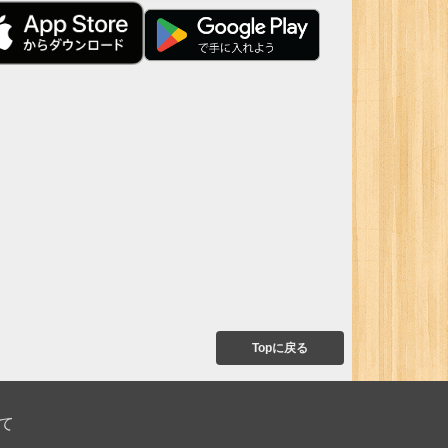
Topに戻る
て