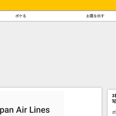
ボケる
お題を出す
3
写