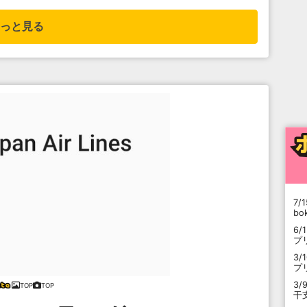
っと見る
7/1
b
6/
プ
3/
プ
3/
TOP
TOP
干