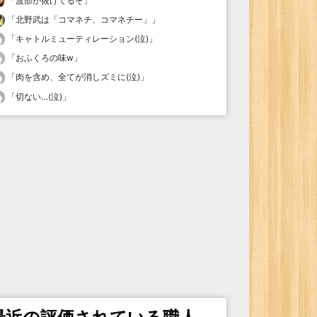
「
渡部が抜けてるぞ
」
「
北野武は「コマネチ、コマネチー」
」
「
キャトルミューティレーション(泣)
」
「
おふくろの味w
」
「
肉を含め、全てが消しズミに(泣)
」
「
切ない…(泣)
」