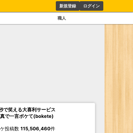
新規登録
ログイン
職人
秒で笑える大喜利サービス
真で一言ボケて(bokete)
ボケ投稿数
115,506,460
件