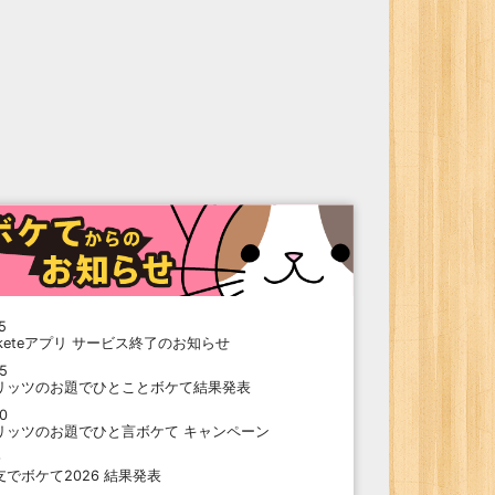
5
oketeアプリ サービス終了のお知らせ
15
リッツのお題でひとことボケて結果発表
10
リッツのお題でひと言ボケて キャンペーン
9
支でボケて2026 結果発表