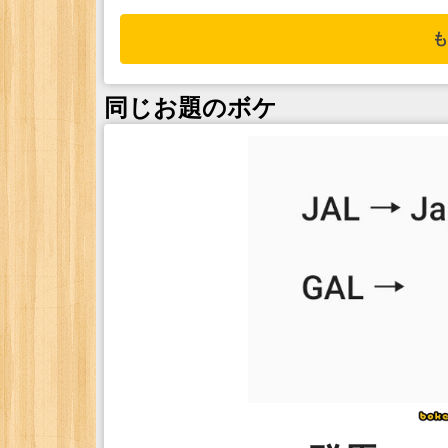
も
同じお題のボケ