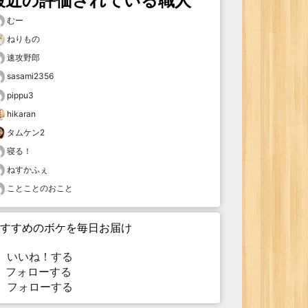
最近の評価されている職人
むー
ねりもの
速攻野郎
sasami2356
pippu3
hikaran
タムケン2
寝る！
ねすかふぇ
ことことのおこと
すすめのボケを毎日お届け
いいね！する
フォローする
フォローする