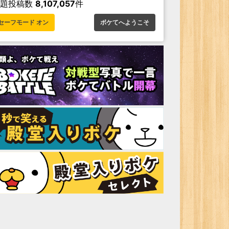
お題投稿数
8,107,057
件
セーフモード オン
ボケてへようこそ