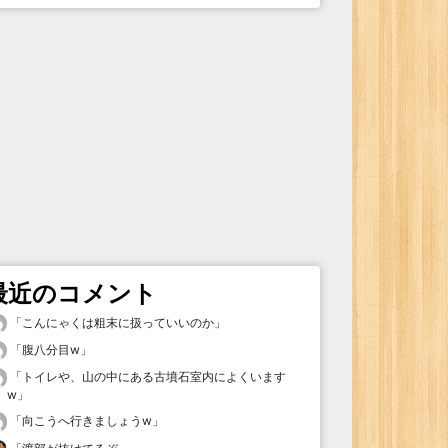
最近のコメント
「
こんにゃくは粗末に扱っていいのか
」
「
腹八分目w
」
「
トイレや、山の中にある古墳石室内によくいます
w
」
「
向こうへ行きましょうw
」