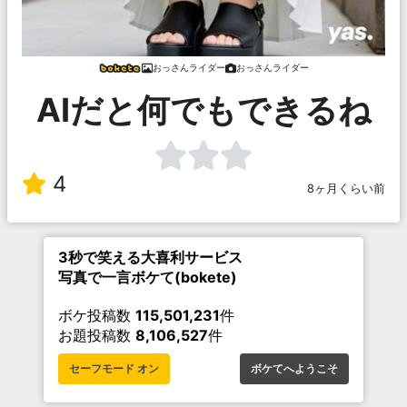
おっさんライダー
おっさんライダー
AIだと何でもできるね
4
8ヶ月くらい前
3秒で笑える大喜利サービス
写真で一言ボケて(bokete)
ボケ投稿数
115,501,231
件
お題投稿数
8,106,527
件
セーフモード オン
ボケてへようこそ