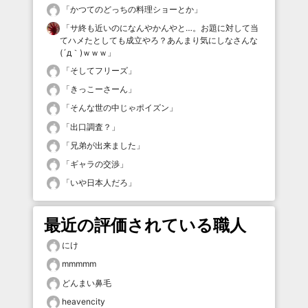
「
かつてのどっちの料理ショーとか
」
「
サ終も近いのになんやかんやと…。お題に対して当
てハメたとしても成立やろ？あんまり気にしなさんな
(´д｀)ｗｗｗ
」
「
そしてフリーズ
」
「
きっこーさーん
」
「
そんな世の中じゃポイズン
」
「
出口調査？
」
「
兄弟が出来ました
」
「
ギャラの交渉
」
「
いや日本人だろ
」
最近の評価されている職人
にけ
mmmmm
どんまい鼻毛
heavencity