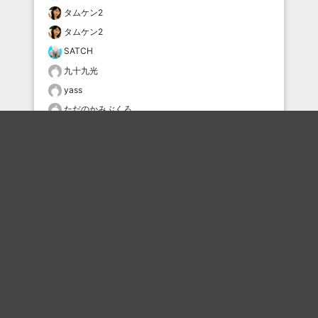
タムケン2
タムケン2
SATCH
九十九光
yass
ただのかみぶくろ
おすすめのボケを毎日お届け
いいね！する
フォローする
フォローする
Topに戻る