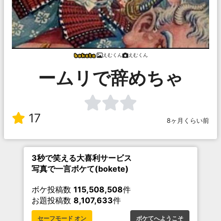
えむくん
えむくん
ームリで辞めちゃ
17
8ヶ月くらい前
3秒で笑える大喜利サービス
写真で一言ボケて(bokete)
ボケ投稿数
115,508,508
件
お題投稿数
8,107,633
件
セーフモード オン
ボケてへようこそ