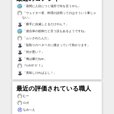
「
昼間に人目につく場所で何を言うやら
」
「
ウェイター君、料理の説明ってのはそういう事じゃ
ない
」
「
勝手に自滅しとるだけやん？
」
「
連合体の総称だと言う説もあるようですね
」
「
ムシされたんだ
」
「
鼠取りのベタベタに捕まっていて助かります
」
「
何が悪い？
」
「
俺は嫌だねw
」
「
ﾊﾝﾀｲﾀﾞｾﾞ！
」
「
美味しければよし！
」
最近の評価されている職人
むー
ロボ
なみへえ