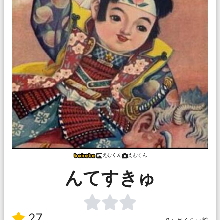
えむくん
えむくん
んてすきゅ
27