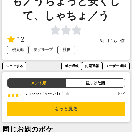
も／うちょっと安くし
て、しゃちょ／う
12
8ヶ月くらい前
桃太郎
夢グループ
社長
シェアする
ボケ通報
お題通報
ユーザー通報
コメント順
星つけた順
ハハハハ！やったれ！
ミグ
もっと見る
同じお題のボケ