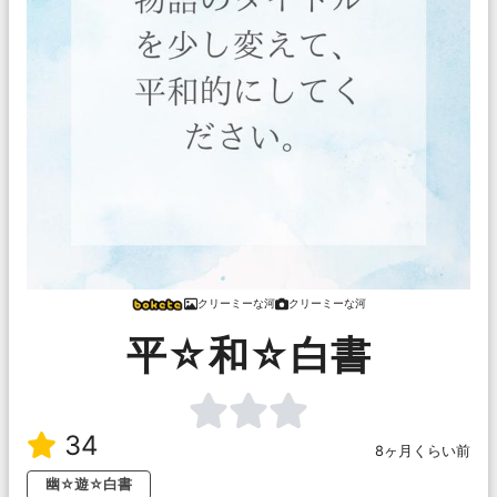
クリーミーな河
クリーミーな河
平☆和☆白書
34
8ヶ月くらい前
幽☆遊☆白書