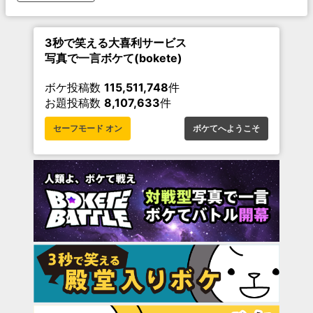
3秒で笑える大喜利サービス
写真で一言ボケて(bokete)
ボケ投稿数
115,511,748
件
お題投稿数
8,107,633
件
セーフモード オン
ボケてへようこそ