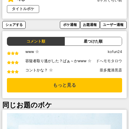
8ヶ月くらい前
タイトルボケ
シェアする
ボケ通報
お題通報
ユーザー通報
コメント順
星つけた順
www
kofun24
容疑者取り逃がした？ばぁ～かwww
ドへモモタロウ
コントかな？
亜多魔漆黒斎
もっと見る
同じお題のボケ