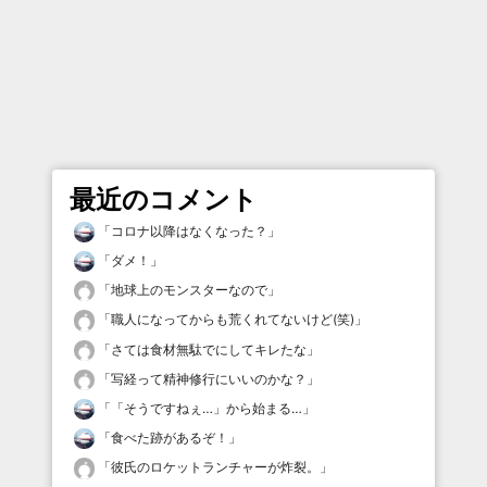
最近のコメント
「
コロナ以降はなくなった？
」
「
ダメ！
」
「
地球上のモンスターなので
」
「
職人になってからも荒くれてないけど(笑)
」
「
さては食材無駄でにしてキレたな
」
「
写経って精神修行にいいのかな？
」
「
「そうですねぇ…」から始まる…
」
「
食べた跡があるぞ！
」
「
彼氏のロケットランチャーが炸裂。
」