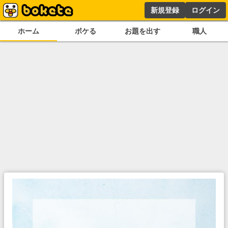
新規登録
ログイン
ホーム
ボケる
お題を出す
職人