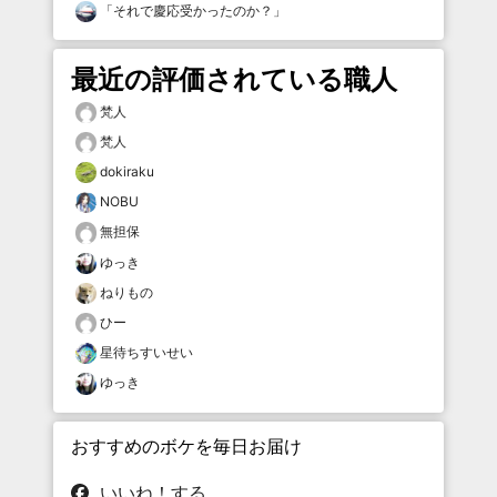
「
それで慶応受かったのか？
」
最近の評価されている職人
梵人
梵人
dokiraku
NOBU
無担保
ゆっき
ねりもの
ひー
星待ちすいせい
ゆっき
おすすめのボケを毎日お届け
いいね！する