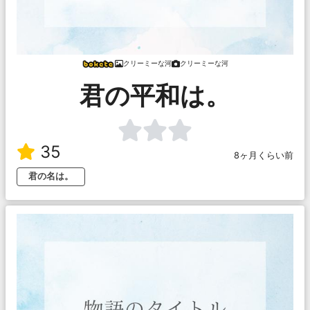
クリーミーな河
クリーミーな河
君の平和は。
35
8ヶ月くらい前
君の名は。