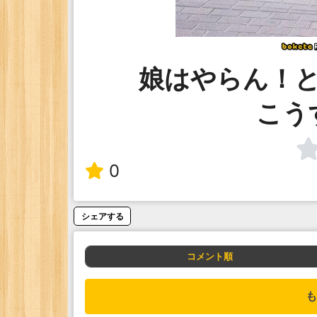
娘はやらん！
こう
0
シェアする
コメント順
も