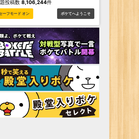
お題投稿数
8,106,244
件
セーフモード オン
ボケてへようこそ