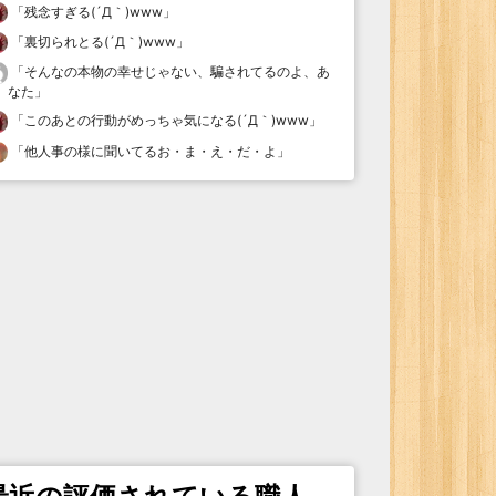
「
残念すぎる(´Д｀)www
」
「
裏切られとる(´Д｀)www
」
「
そんなの本物の幸せじゃない、騙されてるのよ、あ
なた
」
「
このあとの行動がめっちゃ気になる(´Д｀)www
」
「
他人事の様に聞いてるお・ま・え・だ・よ
」