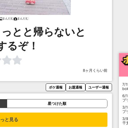
まんだむ
まんだむ
とっとと帰らないと
するぞ！
8ヶ月くらい前
7/1
ボケ通報
お題通報
ユーザー通報
b
6/
プ
星つけた順
3/
プ
3/
っと見る
干