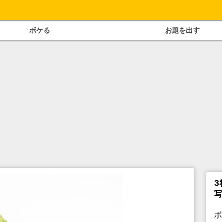
ボケる
お題を出す
3
写