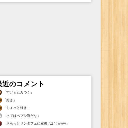
最近のコメント
「
すげぇムカつく
」
「
好き
」
「
ちょっと好き
」
「
さてはペプシ派だな
」
「
さらっとサンタフェに変換(´Д｀)www
」