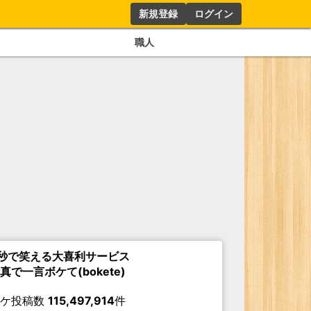
新規登録
ログイン
職人
秒で笑える大喜利サービス
真で一言ボケて(bokete)
ボケ投稿数
115,497,914
件