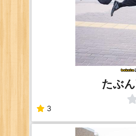
たぶんY
3