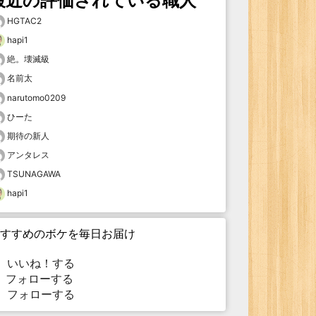
最近の評価されている職人
HGTAC2
hapi1
絶。壊滅級
名前太
narutomo0209
ひーた
期待の新人
アンタレス
TSUNAGAWA
hapi1
すすめのボケを毎日お届け
いいね！する
フォローする
フォローする