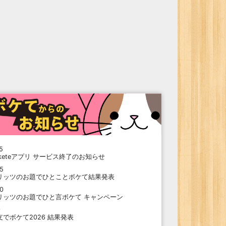
5
oketeアプリ サービス終了のお知らせ
15
リッツのお題でひとことボケて結果発表
10
リッツのお題でひと言ボケて キャンペーン
9
支でボケて2026 結果発表