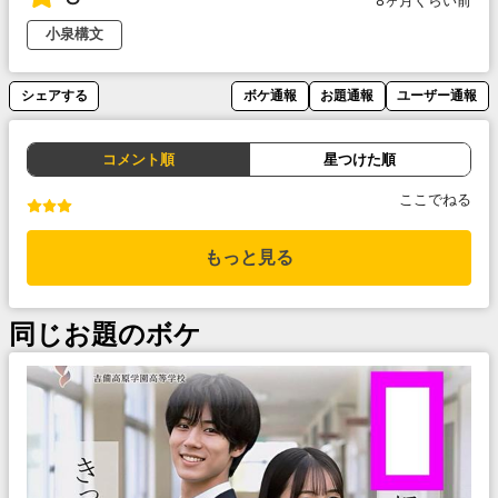
8ヶ月くらい前
小泉構文
シェアする
ボケ通報
お題通報
ユーザー通報
コメント順
星つけた順
ここでねる
もっと見る
同じお題のボケ