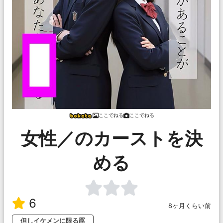
ここでねる
ここでねる
女性／のカーストを決
める
6
8ヶ月くらい前
但しイケメンに限る罠