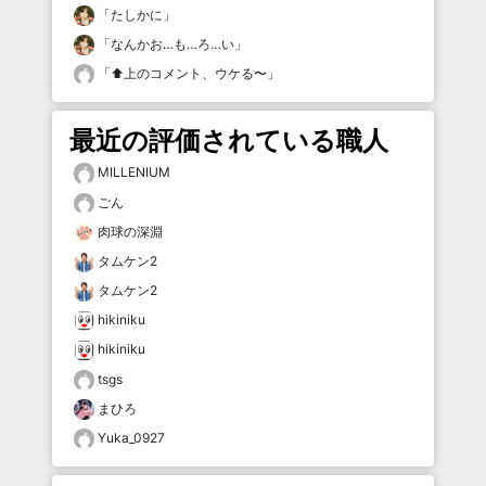
「
たしかに
」
「
なんかお…も…ろ…い
」
「
⬆️上のコメント、ウケる〜
」
最近の評価されている職人
MILLENIUM
ごん
肉球の深淵
タムケン2
タムケン2
hikiniku
hikiniku
tsgs
まひろ
Yuka_0927