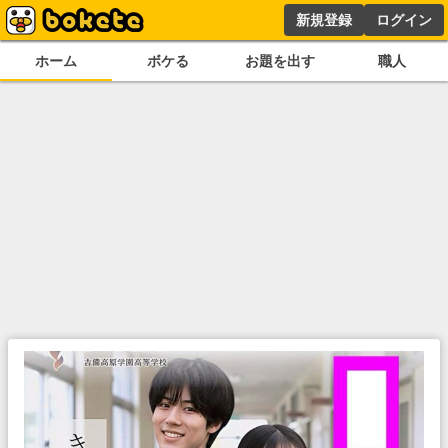
新規登録
ログイン
ホーム
ボケる
お題を出す
職人