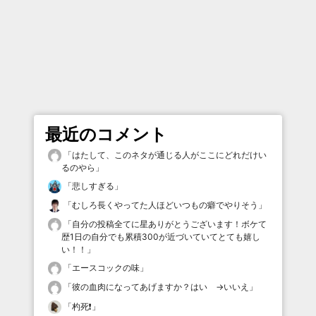
最近のコメント
「
はたして、このネタが通じる人がここにどれだけい
るのやら
」
「
悲しすぎる
」
「
むしろ長くやってた人ほどいつもの癖でやりそう
」
「
自分の投稿全てに星ありがとうございます！ボケて
歴1日の自分でも累積300が近づいていてとても嬉し
い！！
」
「
エースコックの味
」
「
彼の血肉になってあげますか？はい →いいえ
」
「
杓死❗️
」