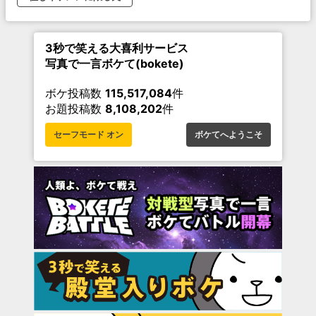
3秒で笑える大喜利サービス
写真で一言ボケて(bokete)
ボケ投稿数
115,517,084
件
お題投稿数
8,108,202
件
セーフモード オン
ボケてへようこそ