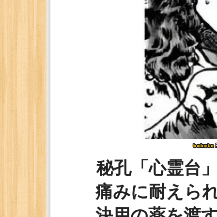
秘孔「心霊台
痛みに耐えら
決用の薬を渡