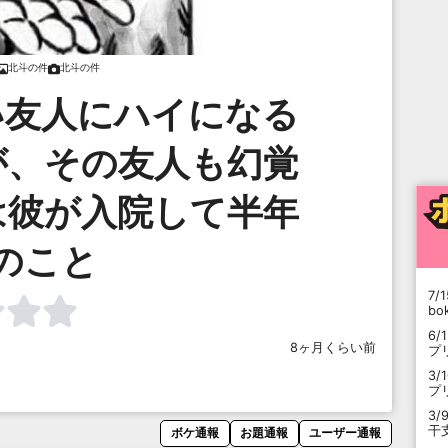
北斗の件
北斗の件
い友人にハイになる
が、その友人も幻覚
は彼が入院して半年
のこと
7/1
b
6/
8ヶ月くらい前
プ
3/
プ
3/
干
ボケ通報
お題通報
ユーザー通報