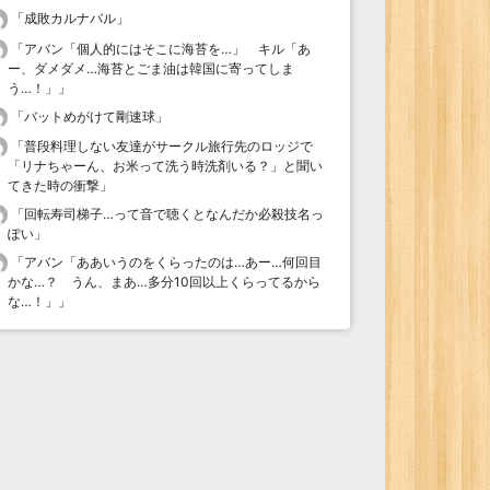
「
成敗カルナバル
」
「
アバン「個人的にはそこに海苔を…」 キル「あ
ー、ダメダメ…海苔とごま油は韓国に寄ってしま
う…！」
」
「
バットめがけて剛速球
」
「
普段料理しない友達がサークル旅行先のロッジで
「リナちゃーん、お米って洗う時洗剤いる？」と聞い
てきた時の衝撃
」
「
回転寿司梯子…って音で聴くとなんだか必殺技名っ
ぽい
」
「
アバン「ああいうのをくらったのは…あー…何回目
かな…？ うん、まあ…多分10回以上くらってるから
な…！」
」