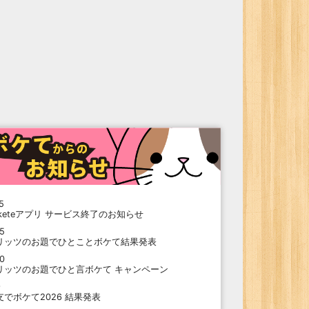
5
oketeアプリ サービス終了のお知らせ
15
リッツのお題でひとことボケて結果発表
10
リッツのお題でひと言ボケて キャンペーン
9
支でボケて2026 結果発表