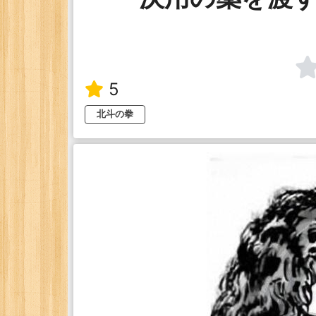
5
北斗の拳