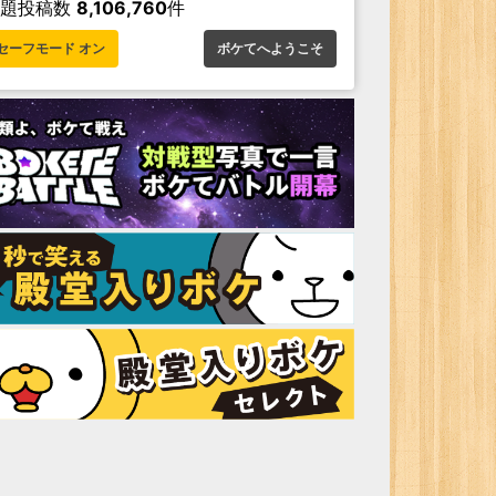
お題投稿数
8,106,760
件
セーフモード オン
ボケてへようこそ