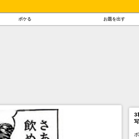
ボケる
お題を出す
3
写