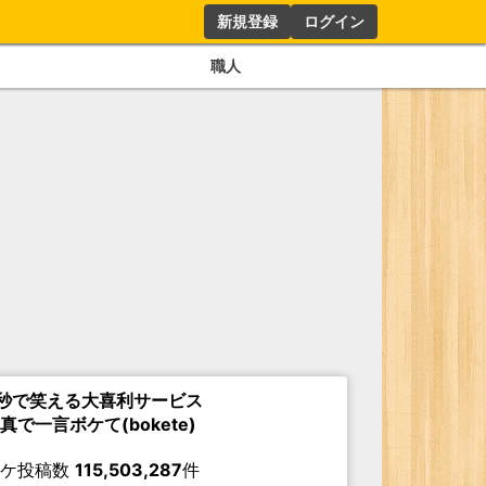
新規登録
ログイン
職人
秒で笑える大喜利サービス
真で一言ボケて(bokete)
ボケ投稿数
115,503,287
件