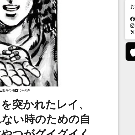
お
北斗の件
北斗の件
」を突かれたレイ、
れない時のための自
すやつがグイグイく