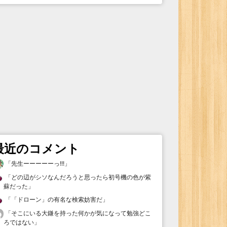
最近のコメント
「
先生ーーーーーっ!!!
」
「
どの辺がシソなんだろうと思ったら初号機の色が紫
蘇だった
」
「
「ドローン」の有名な検索妨害だ
」
「
そこにいる大鎌を持った何かが気になって勉強どこ
ろではない
」