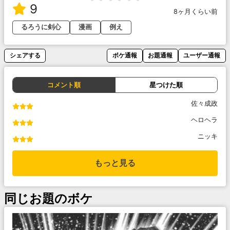
9
8ヶ月くらい前
るろうに剣心
漫画
例え
シェアする
ボケ通報
お題通報
ユーザー通報
コメント順
星つけた順
佐々成政
ヘロヘラ
ニッキ
もっと見る
同じお題のボケ