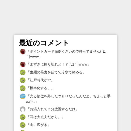
最近のコメント
「
ポイントカード面倒くさいので持ってません(´Д
｀)www
」
「
まずさに振り切れと！？(´Д｀)www
」
「
生麺の蕎麦を茹でて冷水で締める
」
「
江戸時代か⁇
」
「
標本化する。
」
「
光る部位を外したつもりだったんだよ、ちょっと手
元が…
」
「
お湯入れて３分放置するだけ
」
「
耳は大丈夫だから。
」
「
山に広がる
」