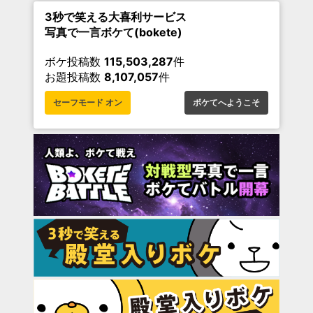
3秒で笑える大喜利サービス
写真で一言ボケて(bokete)
ボケ投稿数
115,503,287
件
お題投稿数
8,107,057
件
セーフモード オン
ボケてへようこそ