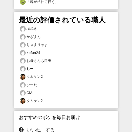
「
魂が枯れて行く
」
最近の評価されている職人
塩焼き
かざまん
りゃまりゃま
kofun24
お母さんも目玉
むー
タムケン2
ひーた
CIA
タムケン2
おすすめのボケを毎日お届け
いいね！する