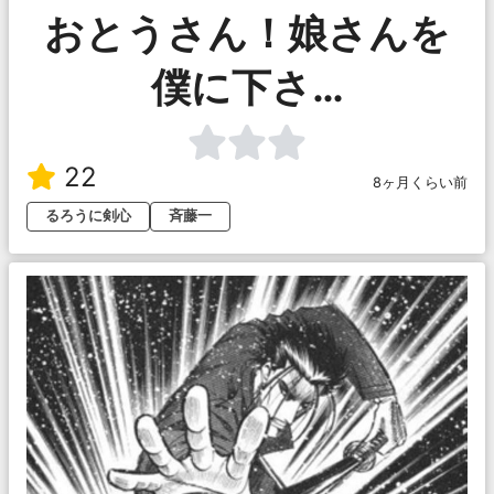
おとうさん！娘さんを
僕に下さ…
22
8ヶ月くらい前
るろうに剣心
斉藤一