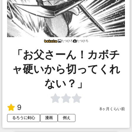
たつひろ
たつひろ
「お父さーん！カボチ
ャ硬いから切ってくれ
ない？」
9
8ヶ月くらい前
るろうに剣心
漫画
例え