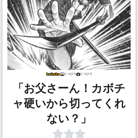
たつひろ
たつひろ
「お父さーん！カボチ
ャ硬いから切ってくれ
ない？」