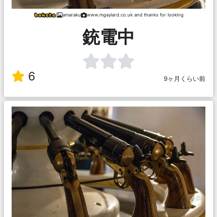
amaraku
www.mgaylard.co.uk and thanks for looking
銃電中
6
9ヶ月くらい前