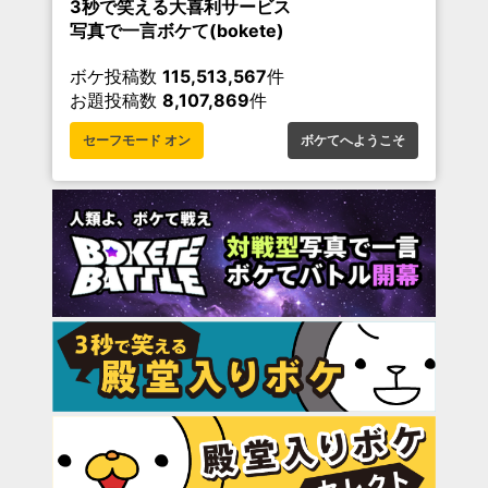
3秒で笑える大喜利サービス
写真で一言ボケて(bokete)
ボケ投稿数
115,513,567
件
お題投稿数
8,107,869
件
セーフモード オン
ボケてへようこそ