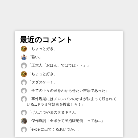
最近のコメント
「
ちょっと好き
」
「
強い
」
「
王大人「おほん、ではでは・・」
」
「
ちょっと好き
」
「
タダスケー！
」
「
全ての下々の民をわからせたい吉宗であった
」
「
事件現場にはメロンパンのかすが決まって残されて
いる...ドラミ容疑者を捜索しろ！
」
「
げんこつやまのタヌキさん
」
「
傑作爆誕！全ボケて民抱腹絶倒！ってね…
」
「
excelに出てくるあいつか。
」