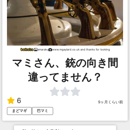
amaraku
www.mgaylard.co.uk and thanks for looking
マミさん、銃の向き間
違ってません？
6
9ヶ月くらい前
まどマギ
巴マミ