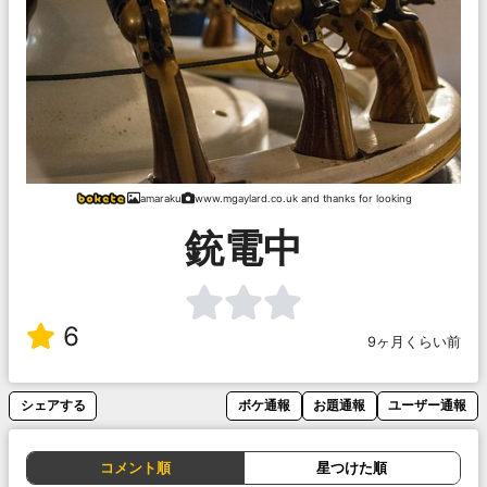
amaraku
www.mgaylard.co.uk and thanks for looking
銃電中
6
9ヶ月くらい前
シェアする
ボケ通報
お題通報
ユーザー通報
コメント順
星つけた順