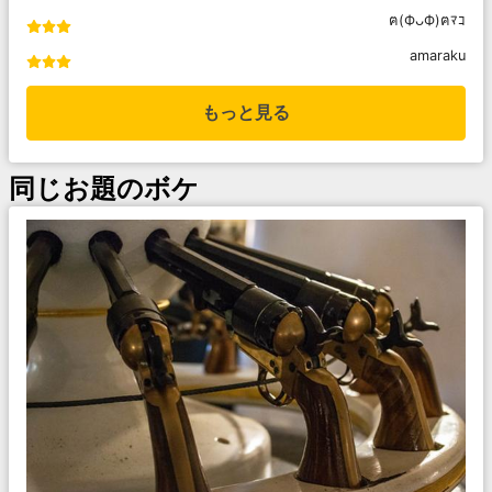
ฅ(ФᴗФ)ฅﾏｺ
amaraku
もっと見る
同じお題のボケ