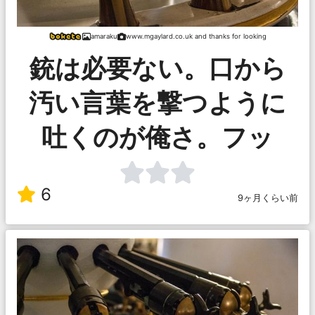
amaraku
www.mgaylard.co.uk and thanks for looking
銃は必要ない。口から
汚い言葉を撃つように
吐くのが俺さ。フッ
6
9ヶ月くらい前