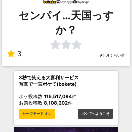
snydzygn
snydzygn
センパイ…天国っす
か？
3
9ヶ月くらい前
3秒で笑える大喜利サービス
写真で一言ボケて(bokete)
ボケ投稿数
115,517,084
件
お題投稿数
8,108,202
件
セーフモード オン
ボケてへようこそ