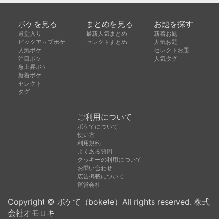
ボケを見る
まとめを見る
お題を探す
殿堂入り
最新人気まとめ
新着お題
ピックアップボケ
セレクトまとめ
人気お題
人気ボケ
セレクトお題
注目ボケ
人気タグ
急上昇ボケ
新着ボケ
セレクト
タグ
ご利用について
ボケてについて
使い方
利用規約
よくある質問
クッキーの利用について
お問い合わせ
広告掲載について
運営会社
Copyright © ボケて（bokete）All rights reserved. 株式
会社オモロキ