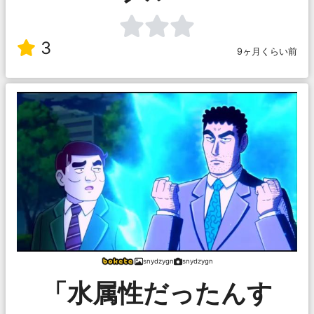
3
9ヶ月くらい前
snydzygn
snydzygn
「水属性だったんす