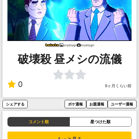
snydzygn
snydzygn
破壊殺 昼メシの流儀
0
9ヶ月くらい前
シェアする
ボケ通報
お題通報
ユーザー通報
コメント順
星つけた順