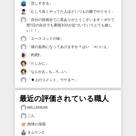
「
悲しすぎる
」
「
むしろ長くやってた人ほどいつもの癖でやりそう
」
「
自分の投稿全てに星ありがとうございます！ボケて
歴1日の自分でも累積300が近づいていてとても嬉し
い！！
」
「
エースコックの味
」
「
彼の血肉になってあげますか？はい →いいえ
」
「
杓死❗️
」
「
たしかに
」
「
なんかお…も…ろ…い
」
「
⬆️上のコメント、ウケる〜
」
最近の評価されている職人
MILLENIUM
ごん
肉球の深淵
タムケン2