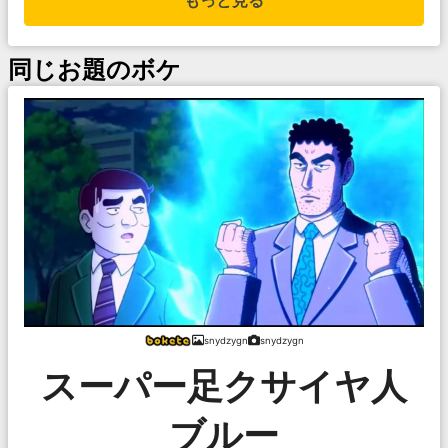
もっと見る
同じお題のボケ
snydzygn
snydzygn
スーパー足クサイヤ人
ブルー