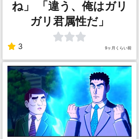
ね」 「違う、俺はガリ
ガリ君属性だ」
3
9ヶ月くらい前