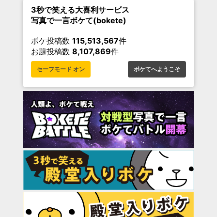
3秒で笑える大喜利サービス
写真で一言ボケて(bokete)
ボケ投稿数
115,513,567
件
お題投稿数
8,107,869
件
セーフモード オン
ボケてへようこそ