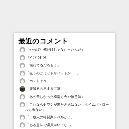
最近のコメント
「
やっぱり俺だけじゃなかったんだ
」
「
ﾄﾞﾝﾄﾞﾝﾄﾞﾝ!
」
「
枯れてるだろもう
」
「
狙うのはミットかバットか……
」
「
ホントそう
」
「
腹減るの早すぎて草
」
「
あの美しかった模型も今や無意味
」
「
これならセワシが来た矛盾はないしタイムパトロー
ルも来ない
」
「
一般人の格闘家レベルかよ
」
「
ある意味で議員向いてない
」