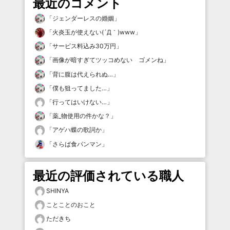
最近のコメント
「
ジェンダーレスの婚姻
」
「
火炎玉が使えない(´Д｀)www
」
「
サービス料込み30万円
」
「
画像が暗すぎてツッコめない ゴメンね
」
「
背に腹は代えられぬ…
」
「
僕も狙ってました…
」
「
行ってはいけない…
」
「
薬_物使用の件かな？
」
「
アゲハ蝶の歌詞か
」
「
さらば食パンマン
」
最近の評価されている職人
SHINYA
ことことのおこと
ただきち