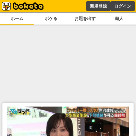
新規登録
ログイン
ホーム
ボケる
お題を出す
職人