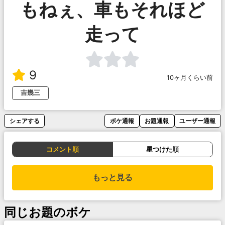
もねぇ、車もそれほど
走って
9
10ヶ月くらい前
吉幾三
シェアする
ボケ通報
お題通報
ユーザー通報
コメント順
星つけた順
もっと見る
同じお題のボケ