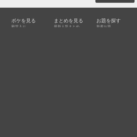
ボケを見る
まとめを見る
お題を探す
殿堂入り
最新人気まとめ
新着お題
ピックアップボケ
セレクトまとめ
人気お題
人気ボケ
セレクトお題
注目ボケ
人気タグ
急上昇ボケ
新着ボケ
セレクト
タグ
ご利用について
ボケてについて
使い方
利用規約
よくある質問
クッキーの利用について
お問い合わせ
広告掲載について
運営会社
Copyright © ボケて（bokete）All rights reserved. 株式