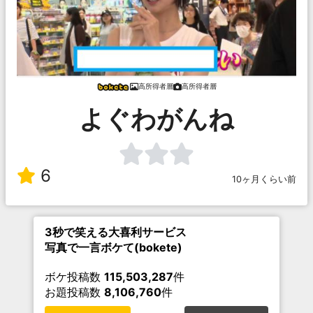
高所得者層
高所得者層
よぐわがんね
6
10ヶ月くらい前
3秒で笑える大喜利サービス
写真で一言ボケて(bokete)
ボケ投稿数
115,503,287
件
お題投稿数
8,106,760
件