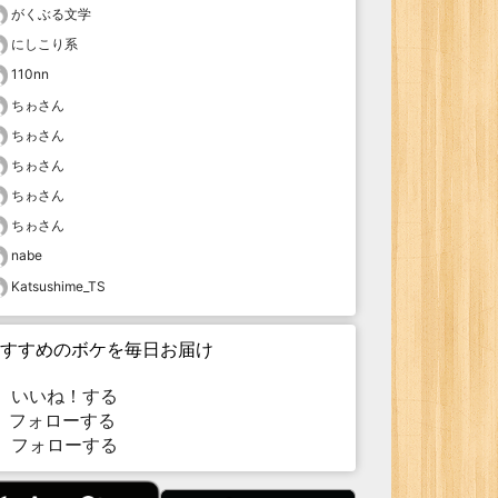
がくぶる文学
にしこり系
110nn
ちゎさん
ちゎさん
ちゎさん
ちゎさん
ちゎさん
nabe
Katsushime_TS
すすめのボケを毎日お届け
いいね！する
フォローする
フォローする