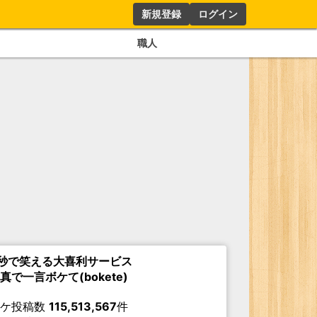
新規登録
ログイン
職人
秒で笑える大喜利サービス
真で一言ボケて(bokete)
ボケ投稿数
115,513,567
件