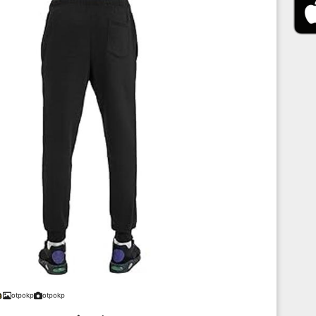
otpokp
otpokp