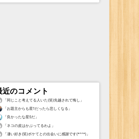
最近のコメント
「
同じこと考えてる人いた(笑)先越されて悔し
」
「
お題主からも星1だったら悲しくなる
」
「
良かったな星5だ
」
「
ネコの皮はかぶってるわよ
」
「
凄い好き(笑)ボケてとの出会いに感謝です(*^^*)
」