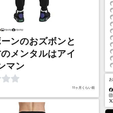
otpokp
otpokp
ボーンのおズボンと
方のメンタルはアイ
ンマン
お
11ヶ月くらい前