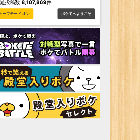
お題投稿数
8,107,869
件
セーフモード オン
ボケてへようこそ