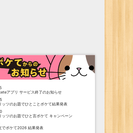
5
oketeアプリ サービス終了のお知らせ
15
リッツのお題でひとことボケて結果発表
10
リッツのお題でひと言ボケて キャンペーン
9
支でボケて2026 結果発表