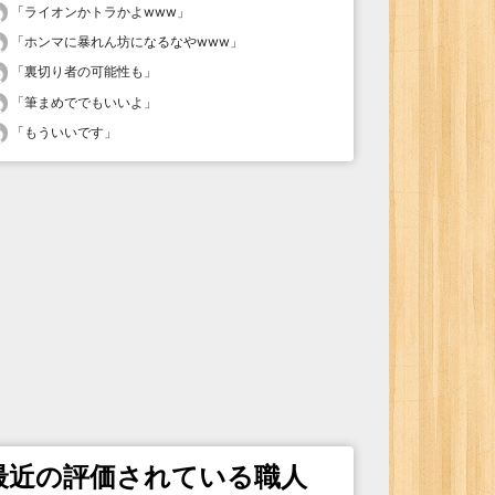
「
ライオンかトラかよwww
」
「
ホンマに暴れん坊になるなやwww
」
「
裏切り者の可能性も
」
「
筆まめででもいいよ
」
「
もういいです
」
最近の評価されている職人