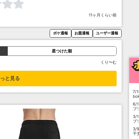
11ヶ月くらい前
ボケ通報
お題通報
ユーザー通報
星つけた順
くり〜む
っと見る
7/1
b
6/
プ
3/
プ
3/
干