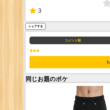
3
シェアする
コメント順
も
同じお題のボケ