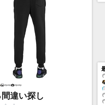
otpokp
otpokp
る間違い探し