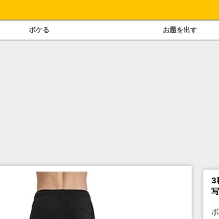
ボケる
お題を出す
3
写