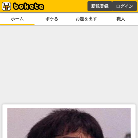
新規登録
ログイン
ホーム
ボケる
お題を出す
職人