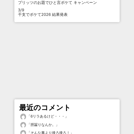
プリッツのお題でひと言ボケて キャンペーン
3/9
干支でボケて2026 結果発表
最近のコメント
「
6リラあるけど・・・
」
「
脛齧りなんか。
」
「
そんな事より後ろ後ろ！
」