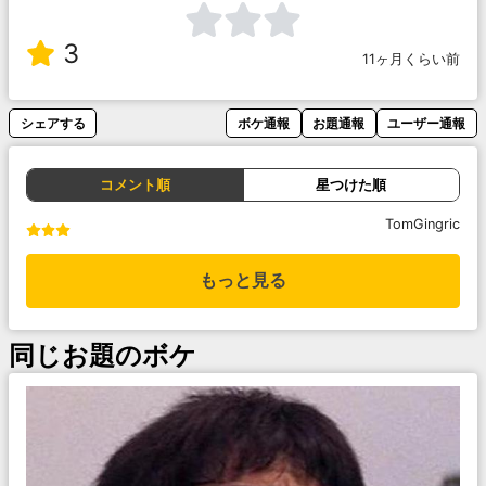
3
11ヶ月くらい前
シェアする
ボケ通報
お題通報
ユーザー通報
コメント順
星つけた順
TomGingric
もっと見る
同じお題のボケ