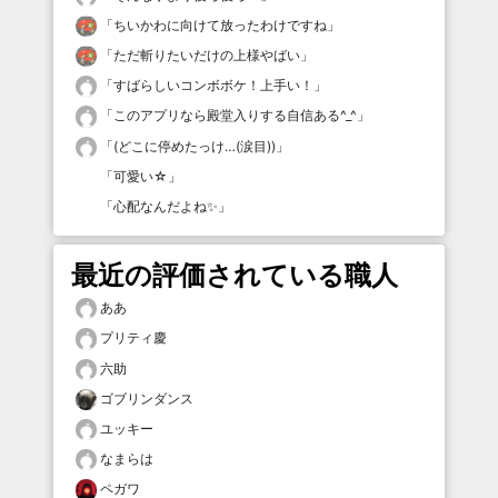
「
ちいかわに向けて放ったわけですね
」
「
ただ斬りたいだけの上様やばい
」
「
すばらしいコンボボケ！上手い！
」
「
このアプリなら殿堂入りする自信ある^_^
」
「
(どこに停めたっけ…(涙目))
」
「
可愛い☆
」
「
心配なんだよね✨
」
最近の評価されている職人
ああ
プリティ慶
六助
ゴブリンダンス
ユッキー
なまらは
ペガワ