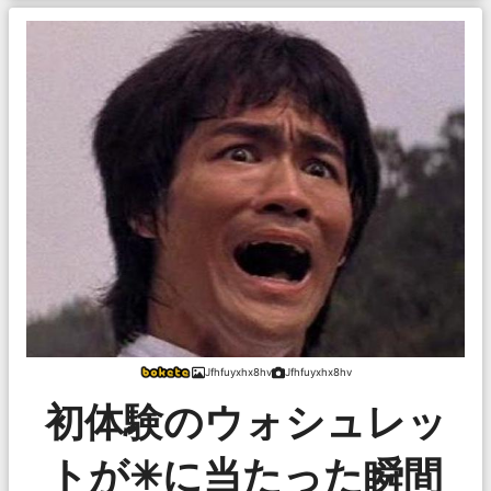
Jfhfuyxhx8hv
Jfhfuyxhx8hv
初体験のウォシュレッ
トが✳に当たった瞬間