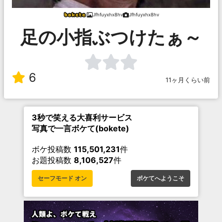
Jfhfuyxhx8hv
Jfhfuyxhx8hv
足の小指ぶつけたぁ～
6
11ヶ月くらい前
3秒で笑える大喜利サービス
写真で一言ボケて(bokete)
ボケ投稿数
115,501,231
件
お題投稿数
8,106,527
件
セーフモード オン
ボケてへようこそ