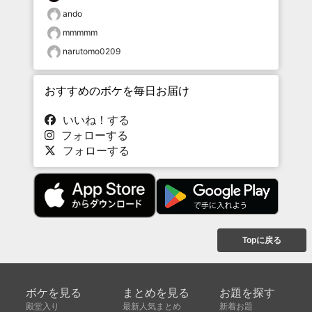
ando
mmmmm
narutomo0209
おすすめのボケを毎日お届け
いいね！する
フォローする
フォローする
Topに戻る
ボケを見る
まとめを見る
お題を探す
殿堂入り
最新人気まとめ
新着お題