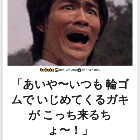
Jfhfuyxhx8hv
Jfhfuyxhx8hv
「あいや〜いつも 輪ゴ
ムで いじめてくるガキ
が こっち来るち
ょ〜！」